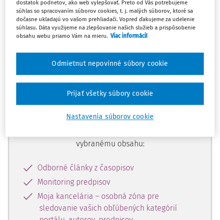
dostatok podnetov, ako web vylepšovať. Preto od Vás potrebujeme
začiatok...
súhlas so spracovaním súborov cookies, t. j. malých súborov, ktoré sa
dočasne ukladajú vo vašom prehliadači. Vopred ďakujeme za udelenie
súhlasu. Dáta využijeme na zlepšovanie našich služieb a prispôsobenie
obsahu webu priamo Vám na mieru.
Viac informácií
Celý odborný obsah z tejto oblasti je
dostupný predplatiteľom portálu.
Odmietnut nepovinné súbory cookie
Odomknite si prístup k odbornému
Prijať všetky súbory cookie
obsahu a získajte prístup na 10 dní
zdarma, stačí sa len zaregistrovať.
Nastavenia súborov cookie
Vďaka registrácii získate prístup aj k
vybranému obsahu:
Odborné články z časopisov
Monitoring predpisov
Moja kancelária – osobná zóna pre
sledovanie vašich obľúbených kategórií
portálu, autorov, predpisov