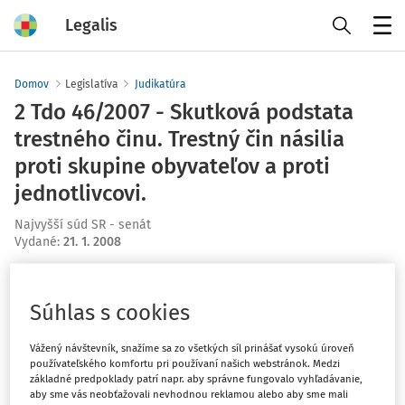
Legalis
Menu
Domov
Legislatíva
Judikatúra
2 Tdo 46/2007 - Skutková podstata
trestného činu. Trestný čin násilia
proti skupine obyvateľov a proti
jednotlivcovi.
Najvyšší súd SR - senát
Vydané
:
21. 1. 2008
Máte predplatné?
Prihláste sa
Súhlas s cookies
Vážený návštevník, snažíme sa zo všetkých síl prinášať vysokú úroveň
používateľského komfortu pri používaní našich webstránok. Medzi
základné predpoklady patrí napr. aby správne fungovalo vyhľadávanie,
Ups, zatiaľ ste si prečítali len
aby sme vás neobťažovali nevhodnou reklamou alebo aby sme mali