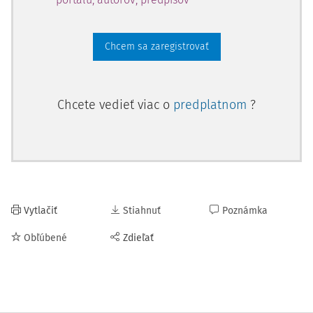
Chcem sa zaregistrovať
Chcete vedieť viac o
predplatnom
?
Vytlačiť
Stiahnuť
Poznámka
Obľúbené
Zdieľať