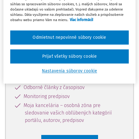
súhlas so spracovaním súborov cookies, t. j. malých súborov, ktoré sa
Celý odborný obsah z tejto oblasti je
dočasne ukladajú vo vašom prehliadači. Vopred ďakujeme za udelenie
súhlasu. Dáta využijeme na zlepšovanie našich služieb a prispôsobenie
dostupný predplatiteľom portálu.
obsahu webu priamo Vám na mieru.
Viac informácií
Odomknite si prístup k odbornému
Odmietnut nepovinné súbory cookie
obsahu a získajte prístup na 10 dní
zdarma, stačí sa len zaregistrovať.
Prijať všetky súbory cookie
Vďaka registrácii získate prístup aj k
Nastavenia súborov cookie
vybranému obsahu:
Odborné články z časopisov
Monitoring predpisov
Moja kancelária – osobná zóna pre
sledovanie vašich obľúbených kategórií
portálu, autorov, predpisov