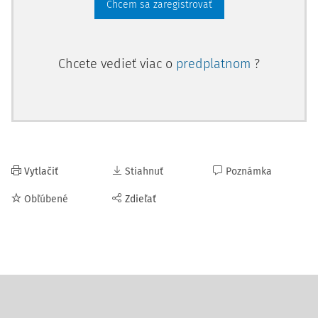
Chcem sa zaregistrovať
Chcete vedieť viac o
predplatnom
?
Vytlačiť
Stiahnuť
Poznámka
Obľúbené
Zdieľať