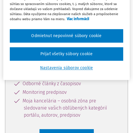
súhlas so spracovaním súborov cookies, t. j. malých súborov, ktoré sa
Celý odborný obsah z tejto oblasti je
dočasne ukladajú vo vašom prehliadači. Vopred ďakujeme za udelenie
súhlasu. Dáta využijeme na zlepšovanie našich služieb a prispôsobenie
dostupný predplatiteľom portálu.
obsahu webu priamo Vám na mieru.
Viac informácií
Odomknite si prístup k odbornému
Odmietnut nepovinné súbory cookie
obsahu a získajte prístup na 10 dní
zdarma, stačí sa len zaregistrovať.
Prijať všetky súbory cookie
Vďaka registrácii získate prístup aj k
Nastavenia súborov cookie
vybranému obsahu:
Odborné články z časopisov
Monitoring predpisov
Moja kancelária – osobná zóna pre
sledovanie vašich obľúbených kategórií
portálu, autorov, predpisov