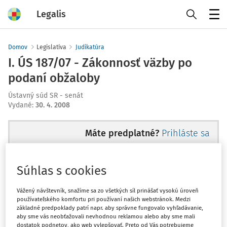
Legalis
Menu
Domov
Legislatíva
Judikatúra
I. ÚS 187/07 - Zákonnosť väzby po
podaní obžaloby
Ústavný súd SR - senát
Vydané
:
30. 4. 2008
Máte predplatné?
Prihláste sa
Súhlas s cookies
Ups, zatiaľ ste si prečítali len
Vážený návštevník, snažíme sa zo všetkých síl prinášať vysokú úroveň
používateľského komfortu pri používaní našich webstránok. Medzi
začiatok...
základné predpoklady patrí napr. aby správne fungovalo vyhľadávanie,
aby sme vás neobťažovali nevhodnou reklamou alebo aby sme mali
dostatok podnetov, ako web vylepšovať. Preto od Vás potrebujeme