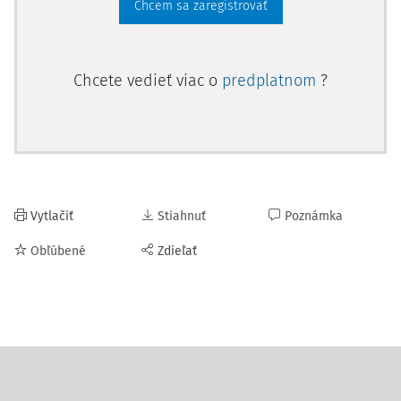
Chcem sa zaregistrovať
Chcete vedieť viac o
predplatnom
?
Vytlačiť
Stiahnuť
Poznámka
Obľúbené
Zdieľať