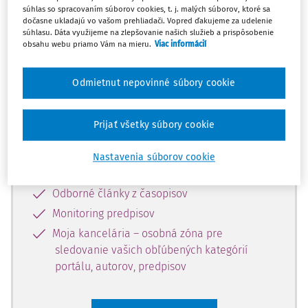
súhlas so spracovaním súborov cookies, t. j. malých súborov, ktoré sa
Celý odborný obsah z tejto oblasti je
dočasne ukladajú vo vašom prehliadači. Vopred ďakujeme za udelenie
súhlasu. Dáta využijeme na zlepšovanie našich služieb a prispôsobenie
dostupný predplatiteľom portálu.
obsahu webu priamo Vám na mieru.
Viac informácií
Odomknite si prístup k odbornému
Odmietnut nepovinné súbory cookie
obsahu a získajte prístup na 10 dní
zdarma, stačí sa len zaregistrovať.
Prijať všetky súbory cookie
Vďaka registrácii získate prístup aj k
Nastavenia súborov cookie
vybranému obsahu:
Odborné články z časopisov
Monitoring predpisov
Moja kancelária – osobná zóna pre
sledovanie vašich obľúbených kategórií
portálu, autorov, predpisov