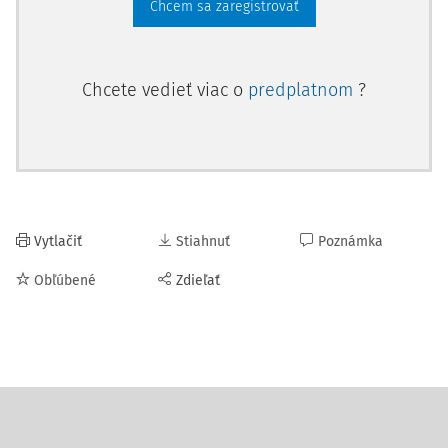
Chcem sa zaregistrovať
Chcete vedieť viac o
predplatnom
?
Vytlačiť
Stiahnuť
Poznámka
Obľúbené
Zdieľať