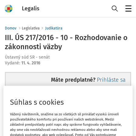
Legalis
Menu
Domov
Legislatíva
Judikatúra
III. ÚS 217/2016 - 10 - Rozhodovanie o
zákonnosti väzby
Ústavný súd SR - senát
Vydané
:
11. 4. 2016
Máte predplatné?
Prihláste sa
Súhlas s cookies
Ups, zatiaľ ste si prečítali len
Vážený návštevník, snažíme sa zo všetkých síl prinášať vysokú úroveň
používateľského komfortu pri používaní našich webstránok. Medzi
začiatok...
základné predpoklady patrí napr. aby správne fungovalo vyhľadávanie,
aby sme vás neobťažovali nevhodnou reklamou alebo aby sme mali
dostatok podnetov, ako web vylepšovať. Preto od Vás potrebujeme