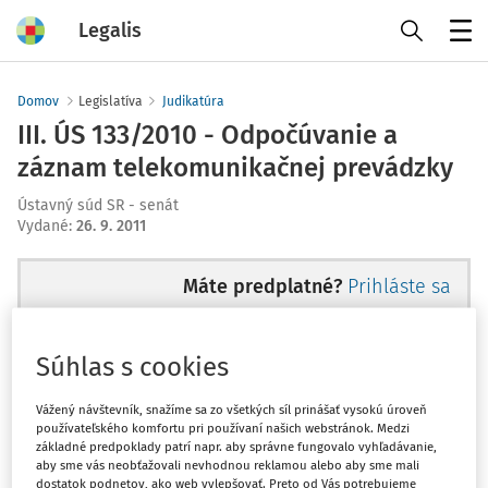
Legalis
Menu
Domov
Legislatíva
Judikatúra
III. ÚS 133/2010 - Odpočúvanie a
záznam telekomunikačnej prevádzky
Ústavný súd SR - senát
Vydané
:
26. 9. 2011
Máte predplatné?
Prihláste sa
Súhlas s cookies
Ups, zatiaľ ste si prečítali len
Vážený návštevník, snažíme sa zo všetkých síl prinášať vysokú úroveň
používateľského komfortu pri používaní našich webstránok. Medzi
začiatok...
základné predpoklady patrí napr. aby správne fungovalo vyhľadávanie,
aby sme vás neobťažovali nevhodnou reklamou alebo aby sme mali
dostatok podnetov, ako web vylepšovať. Preto od Vás potrebujeme