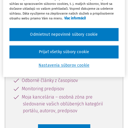
súhlas so spracovaním súborov cookies, t. j. malých súborov, ktoré sa
Celý odborný obsah z tejto oblasti je
dočasne ukladajú vo vašom prehliadači. Vopred ďakujeme za udelenie
súhlasu. Dáta využijeme na zlepšovanie našich služieb a prispôsobenie
dostupný predplatiteľom portálu.
obsahu webu priamo Vám na mieru.
Viac informácií
Odomknite si prístup k odbornému
Odmietnut nepovinné súbory cookie
obsahu a získajte prístup na 10 dní
zdarma, stačí sa len zaregistrovať.
Prijať všetky súbory cookie
Vďaka registrácii získate prístup aj k
Nastavenia súborov cookie
vybranému obsahu:
Odborné články z časopisov
Monitoring predpisov
Moja kancelária – osobná zóna pre
sledovanie vašich obľúbených kategórií
portálu, autorov, predpisov