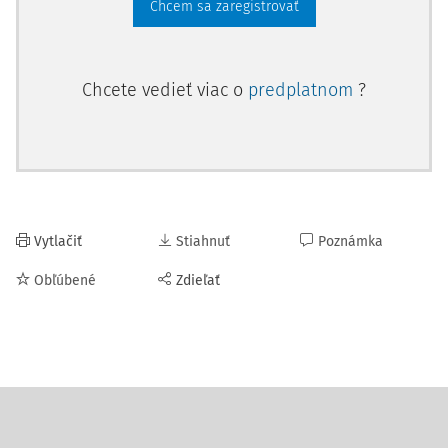
Chcem sa zaregistrovať
Chcete vedieť viac o
predplatnom
?
Vytlačiť
Stiahnuť
Poznámka
Obľúbené
Zdieľať