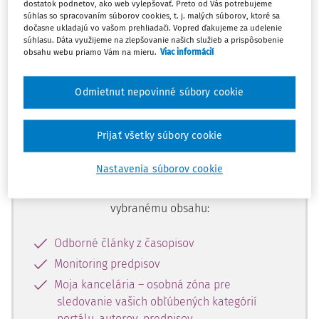
dostatok podnetov, ako web vylepšovať. Preto od Vás potrebujeme
začiatok...
súhlas so spracovaním súborov cookies, t. j. malých súborov, ktoré sa
dočasne ukladajú vo vašom prehliadači. Vopred ďakujeme za udelenie
súhlasu. Dáta využijeme na zlepšovanie našich služieb a prispôsobenie
obsahu webu priamo Vám na mieru.
Viac informácií
Celý odborný obsah z tejto oblasti je
dostupný predplatiteľom portálu.
Odmietnut nepovinné súbory cookie
Odomknite si prístup k odbornému
Prijať všetky súbory cookie
obsahu a získajte prístup na 10 dní
zdarma, stačí sa len zaregistrovať.
Nastavenia súborov cookie
Vďaka registrácii získate prístup aj k
vybranému obsahu:
Odborné články z časopisov
Monitoring predpisov
Moja kancelária – osobná zóna pre
sledovanie vašich obľúbených kategórií
portálu, autorov, predpisov