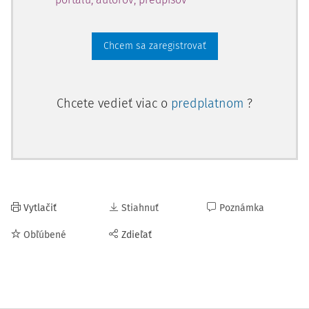
Chcem sa zaregistrovať
Chcete vedieť viac o
predplatnom
?
Vytlačiť
Stiahnuť
Poznámka
Obľúbené
Zdieľať