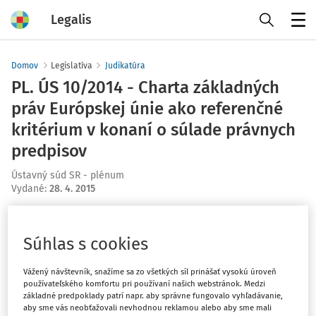
Legalis
Menu
Domov
Legislatíva
Judikatúra
PL. ÚS 10/2014 - Charta základných
práv Európskej únie ako referenčné
kritérium v konaní o súlade právnych
predpisov
Ústavný súd SR - plénum
Vydané
:
28. 4. 2015
Máte predplatné?
Prihláste sa
Súhlas s cookies
Vážený návštevník, snažíme sa zo všetkých síl prinášať vysokú úroveň
používateľského komfortu pri používaní našich webstránok. Medzi
základné predpoklady patrí napr. aby správne fungovalo vyhľadávanie,
Ups, zatiaľ ste si prečítali len
aby sme vás neobťažovali nevhodnou reklamou alebo aby sme mali