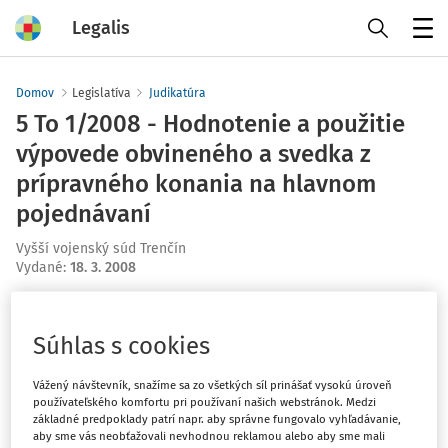
Legalis
Menu
Domov
Legislatíva
Judikatúra
5 To 1/2008 - Hodnotenie a použitie
výpovede obvineného a svedka z
prípravného konania na hlavnom
pojednávaní
Vyšší vojenský súd Trenčín
Vydané
:
18. 3. 2008
Máte predplatné?
Prihláste sa
Súhlas s cookies
Vážený návštevník, snažíme sa zo všetkých síl prinášať vysokú úroveň
používateľského komfortu pri používaní našich webstránok. Medzi
základné predpoklady patrí napr. aby správne fungovalo vyhľadávanie,
Ups, zatiaľ ste si prečítali len
aby sme vás neobťažovali nevhodnou reklamou alebo aby sme mali