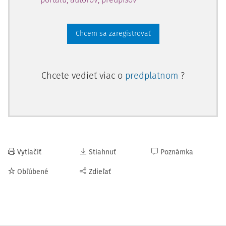
Chcem sa zaregistrovať
Chcete vedieť viac o
predplatnom
?
Vytlačiť
Stiahnuť
Poznámka
Obľúbené
Zdieľať