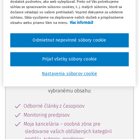
dostatok podnetov, ako web vylepšovať. Preto od Vás potrebujeme
začiatok...
súhlas so spracovaním súborov cookies, t. j. malých súborov, ktoré sa
dočasne ukladajú vo vašom prehliadači. Vopred ďakujeme za udelenie
súhlasu. Dáta využijeme na zlepšovanie našich služieb a prispôsobenie
obsahu webu priamo Vám na mieru.
Viac informácií
Celý odborný obsah z tejto oblasti je
dostupný predplatiteľom portálu.
Odmietnut nepovinné súbory cookie
Odomknite si prístup k odbornému
Prijať všetky súbory cookie
obsahu a získajte prístup na 10 dní
zdarma, stačí sa len zaregistrovať.
Nastavenia súborov cookie
Vďaka registrácii získate prístup aj k
vybranému obsahu:
Odborné články z časopisov
Monitoring predpisov
Moja kancelária – osobná zóna pre
sledovanie vašich obľúbených kategórií
portálu, autorov, predpisov