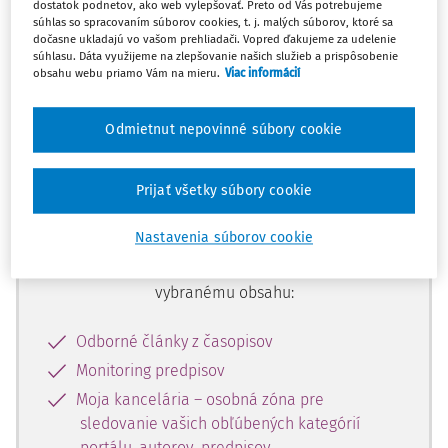
dostatok podnetov, ako web vylepšovať. Preto od Vás potrebujeme
začiatok...
súhlas so spracovaním súborov cookies, t. j. malých súborov, ktoré sa
dočasne ukladajú vo vašom prehliadači. Vopred ďakujeme za udelenie
súhlasu. Dáta využijeme na zlepšovanie našich služieb a prispôsobenie
obsahu webu priamo Vám na mieru.
Viac informácií
Celý odborný obsah z tejto oblasti je
dostupný predplatiteľom portálu.
Odmietnut nepovinné súbory cookie
Odomknite si prístup k odbornému
Prijať všetky súbory cookie
obsahu a získajte prístup na 10 dní
zdarma, stačí sa len zaregistrovať.
Nastavenia súborov cookie
Vďaka registrácii získate prístup aj k
vybranému obsahu:
Odborné články z časopisov
Monitoring predpisov
Moja kancelária – osobná zóna pre
sledovanie vašich obľúbených kategórií
portálu, autorov, predpisov