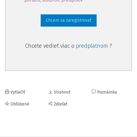
Chcem sa zaregistrovať
Chcete vedieť viac o
predplatnom
?
Vytlačiť
Stiahnuť
Poznámka
Obľúbené
Zdieľať