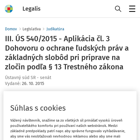
Legalis
Menu
Domov
Legislatíva
Judikatúra
III. ÚS 540/2015 - Aplikácia čl. 3
Dohovoru o ochrane ľudských práv a
základných slobôd pri príprave na
zločin podľa § 13 Trestného zákona
Ústavný súd SR - senát
Vydané
:
26. 10. 2015
Máte predplatné?
Prihláste sa
Súhlas s cookies
Vážený návštevník, snažíme sa zo všetkých síl prinášať vysokú úroveň
používateľského komfortu pri používaní našich webstránok. Medzi
základné predpoklady patrí napr. aby správne fungovalo vyhľadávanie,
Ups, zatiaľ ste si prečítali len
aby sme vás neobťažovali nevhodnou reklamou alebo aby sme mali