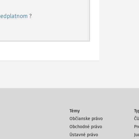
redplatnom
?
Témy
Ty
Občianske právo
Čl
Obchodné právo
Pr
Ústavné právo
Ju