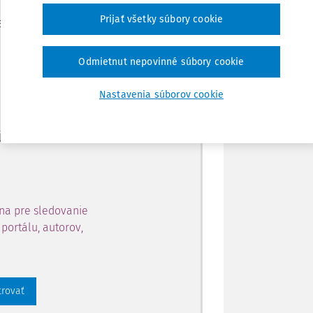
Zdieľať
Prijať všetky súbory cookie
je dostupný predplatiteľom
Poznámka
Odmietnut nepovinné súbory cookie
ahu a získajte prístup na 10
Nastavenia súborov cookie
 zaregistrovať.
 aj k vybranému obsahu:
na pre sledovanie
portálu, autorov,
trovať