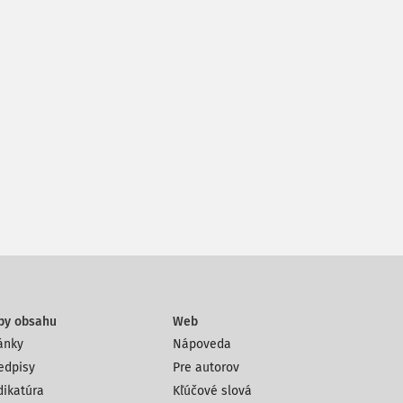
py obsahu
Web
ánky
Nápoveda
edpisy
Pre autorov
dikatúra
Kľúčové slová