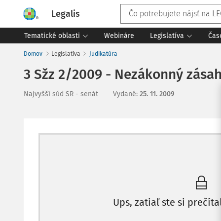
Legalis
Tematické oblasti
Webináre
Legislatíva
Čas
Domov
Legislatíva
Judikatúra
3 Sžz 2/2009 - Nezákonný zása
Najvyšší súd SR - senát
Vydané
:
25. 11. 2009
Ups, zatiaľ ste si prečíta