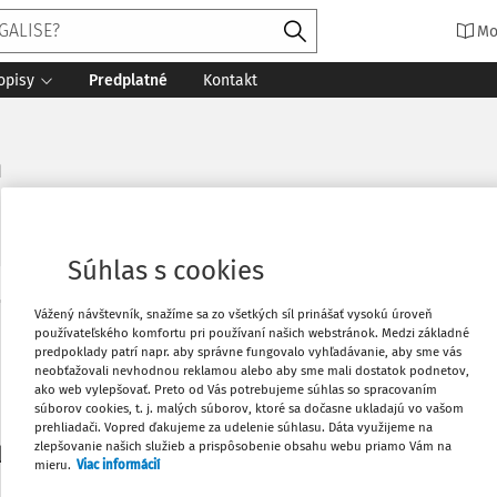
Mo
opisy
Predplatné
Kontakt
h
Súhlas s cookies
Vytlačiť
Vážený návštevník, snažíme sa zo všetkých síl prinášať vysokú úroveň
Máte predplatné?
Prihláste sa
používateľského komfortu pri používaní našich webstránok. Medzi základné
predpoklady patrí napr. aby správne fungovalo vyhľadávanie, aby sme vás
neobťažovali nevhodnou reklamou alebo aby sme mali dostatok podnetov,
Obľúbené
ako web vylepšovať. Preto od Vás potrebujeme súhlas so spracovaním
súborov cookies, t. j. malých súborov, ktoré sa dočasne ukladajú vo vašom
prehliadači. Vopred ďakujeme za udelenie súhlasu. Dáta využijeme na
Stiahnuť
zlepšovanie našich služieb a prispôsobenie obsahu webu priamo Vám na
li len začiatok...
mieru.
Viac informácií