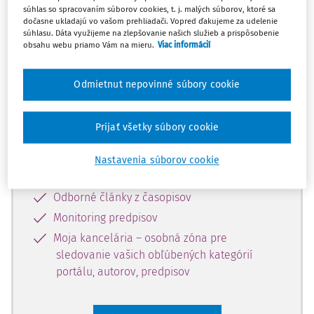
súhlas so spracovaním súborov cookies, t. j. malých súborov, ktoré sa
Celý odborný obsah z tejto oblasti je
dočasne ukladajú vo vašom prehliadači. Vopred ďakujeme za udelenie
súhlasu. Dáta využijeme na zlepšovanie našich služieb a prispôsobenie
dostupný predplatiteľom portálu.
obsahu webu priamo Vám na mieru.
Viac informácií
Odomknite si prístup k odbornému
Odmietnut nepovinné súbory cookie
obsahu a získajte prístup na 10 dní
zdarma, stačí sa len zaregistrovať.
Prijať všetky súbory cookie
Vďaka registrácii získate prístup aj k
Nastavenia súborov cookie
vybranému obsahu:
Odborné články z časopisov
Monitoring predpisov
Moja kancelária – osobná zóna pre
sledovanie vašich obľúbených kategórií
portálu, autorov, predpisov