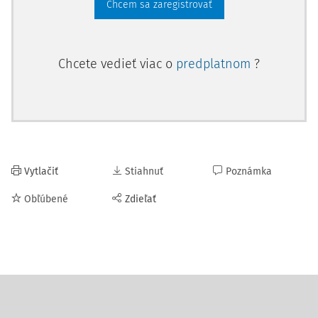
Chcem sa zaregistrovať
Chcete vedieť viac o
predplatnom
?
Vytlačiť
Stiahnuť
Poznámka
Obľúbené
Zdieľať