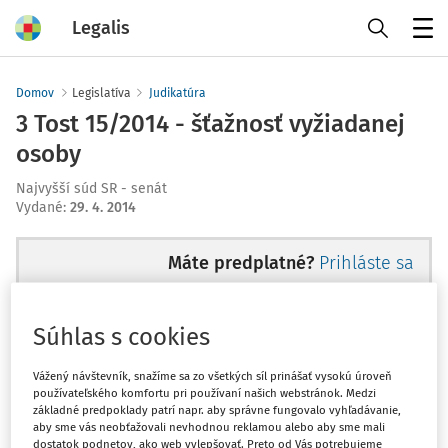
Legalis
Menu
Domov
Legislatíva
Judikatúra
3 Tost 15/2014 - šťažnosť vyžiadanej
osoby
Najvyšší súd SR - senát
Vydané
:
29. 4. 2014
Máte predplatné?
Prihláste sa
Súhlas s cookies
Ups, zatiaľ ste si prečítali len
Vážený návštevník, snažíme sa zo všetkých síl prinášať vysokú úroveň
používateľského komfortu pri používaní našich webstránok. Medzi
začiatok...
základné predpoklady patrí napr. aby správne fungovalo vyhľadávanie,
aby sme vás neobťažovali nevhodnou reklamou alebo aby sme mali
dostatok podnetov, ako web vylepšovať. Preto od Vás potrebujeme