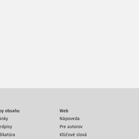
py obsahu
Web
ánky
Nápoveda
edpisy
Pre autorov
dikatúra
Kľúčové slová