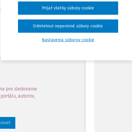
Zdieľať
Prijať všetky súbory cookie
je dostupný predplatiteľom
Poznámka
Odmietnut nepovinné súbory cookie
ahu a získajte prístup na 10
Nastavenia súborov cookie
 zaregistrovať.
 aj k vybranému obsahu:
na pre sledovanie
portálu, autorov,
trovať