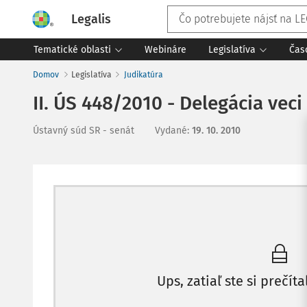
Legalis
Tematické oblasti
Webináre
Legislatíva
Čas
Domov
Legislatíva
Judikatúra
II. ÚS 448/2010 - Delegácia ve
Ústavný súd SR - senát
Vydané
:
19. 10. 2010
Ups, zatiaľ ste si prečíta