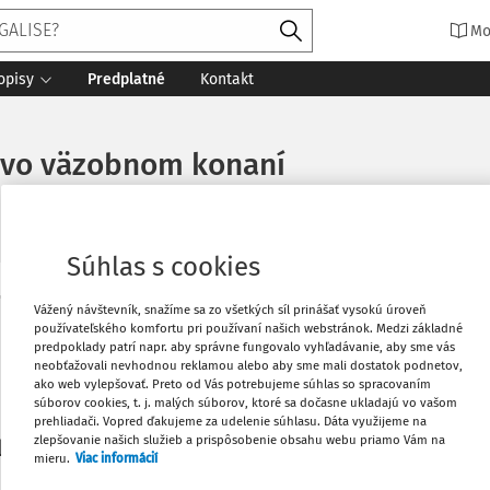
Mo
opisy
Predplatné
Kontakt
ci vo väzobnom konaní
Súhlas s cookies
Vytlačiť
Vážený návštevník, snažíme sa zo všetkých síl prinášať vysokú úroveň
Máte predplatné?
Prihláste sa
používateľského komfortu pri používaní našich webstránok. Medzi základné
predpoklady patrí napr. aby správne fungovalo vyhľadávanie, aby sme vás
neobťažovali nevhodnou reklamou alebo aby sme mali dostatok podnetov,
Obľúbené
ako web vylepšovať. Preto od Vás potrebujeme súhlas so spracovaním
súborov cookies, t. j. malých súborov, ktoré sa dočasne ukladajú vo vašom
prehliadači. Vopred ďakujeme za udelenie súhlasu. Dáta využijeme na
Stiahnuť
zlepšovanie našich služieb a prispôsobenie obsahu webu priamo Vám na
li len začiatok...
mieru.
Viac informácií