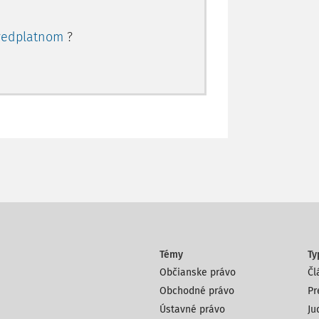
redplatnom
?
Témy
Ty
Občianske právo
Čl
Obchodné právo
Pr
Ústavné právo
Ju