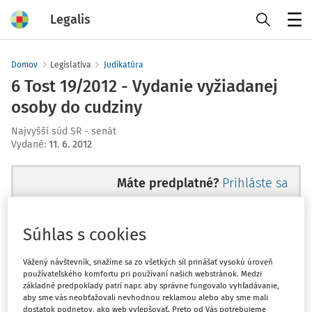
Legalis
Menu
Domov
Legislatíva
Judikatúra
6 Tost 19/2012 - Vydanie vyžiadanej
osoby do cudziny
Najvyšší súd SR - senát
Vydané
:
11. 6. 2012
Máte predplatné?
Prihláste sa
Súhlas s cookies
Ups, zatiaľ ste si prečítali len
Vážený návštevník, snažíme sa zo všetkých síl prinášať vysokú úroveň
používateľského komfortu pri používaní našich webstránok. Medzi
začiatok...
základné predpoklady patrí napr. aby správne fungovalo vyhľadávanie,
aby sme vás neobťažovali nevhodnou reklamou alebo aby sme mali
dostatok podnetov, ako web vylepšovať. Preto od Vás potrebujeme