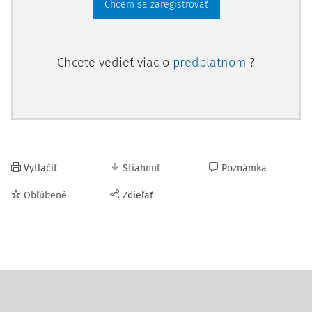
Chcem sa zaregistrovať
Chcete vedieť viac o
predplatnom
?
Vytlačiť
Stiahnuť
Poznámka
Obľúbené
Zdieľať