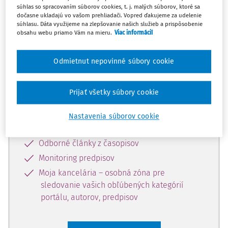
súhlas so spracovaním súborov cookies, t. j. malých súborov, ktoré sa
Celý odborný obsah z tejto oblasti je
dočasne ukladajú vo vašom prehliadači. Vopred ďakujeme za udelenie
súhlasu. Dáta využijeme na zlepšovanie našich služieb a prispôsobenie
dostupný predplatiteľom portálu.
obsahu webu priamo Vám na mieru.
Viac informácií
Odomknite si prístup k odbornému
Odmietnut nepovinné súbory cookie
obsahu a získajte prístup na 10 dní
zdarma, stačí sa len zaregistrovať.
Prijať všetky súbory cookie
Vďaka registrácii získate prístup aj k
Nastavenia súborov cookie
vybranému obsahu:
Odborné články z časopisov
Monitoring predpisov
Moja kancelária – osobná zóna pre
sledovanie vašich obľúbených kategórií
portálu, autorov, predpisov