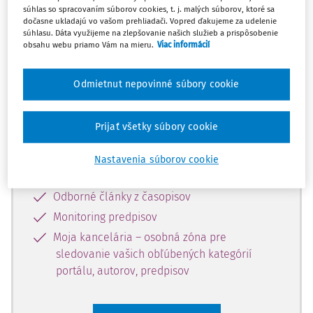
súhlas so spracovaním súborov cookies, t. j. malých súborov, ktoré sa
Celý odborný obsah z tejto oblasti je
dočasne ukladajú vo vašom prehliadači. Vopred ďakujeme za udelenie
súhlasu. Dáta využijeme na zlepšovanie našich služieb a prispôsobenie
dostupný predplatiteľom portálu.
obsahu webu priamo Vám na mieru.
Viac informácií
Odomknite si prístup k odbornému
Odmietnut nepovinné súbory cookie
obsahu a získajte prístup na 10 dní
zdarma, stačí sa len zaregistrovať.
Prijať všetky súbory cookie
Vďaka registrácii získate prístup aj k
Nastavenia súborov cookie
vybranému obsahu:
Odborné články z časopisov
Monitoring predpisov
Moja kancelária – osobná zóna pre
sledovanie vašich obľúbených kategórií
portálu, autorov, predpisov