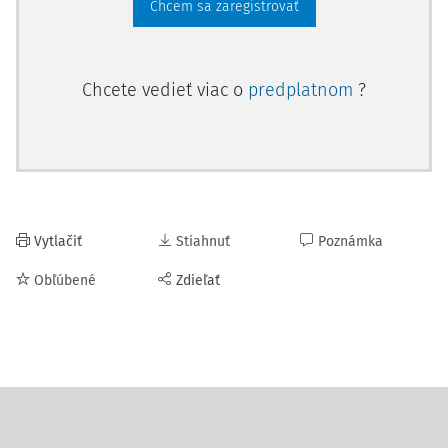
Chcem sa zaregistrovať
Chcete vedieť viac o
predplatnom
?
Vytlačiť
Stiahnuť
Poznámka
Obľúbené
Zdieľať