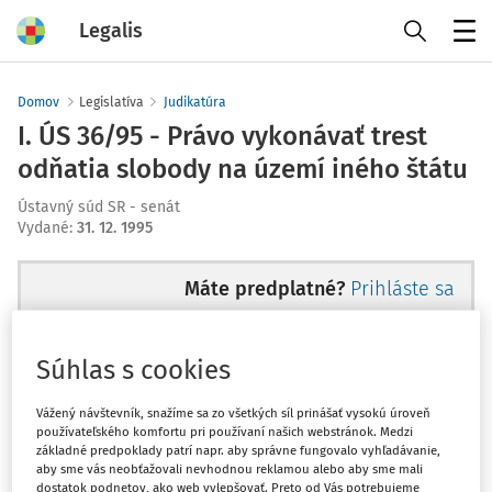
Legalis
Menu
Domov
Legislatíva
Judikatúra
I. ÚS 36/95 - Právo vykonávať trest
odňatia slobody na území iného štátu
Ústavný súd SR - senát
Vydané
:
31. 12. 1995
Máte predplatné?
Prihláste sa
Súhlas s cookies
Ups, zatiaľ ste si prečítali len
Vážený návštevník, snažíme sa zo všetkých síl prinášať vysokú úroveň
používateľského komfortu pri používaní našich webstránok. Medzi
začiatok...
základné predpoklady patrí napr. aby správne fungovalo vyhľadávanie,
aby sme vás neobťažovali nevhodnou reklamou alebo aby sme mali
dostatok podnetov, ako web vylepšovať. Preto od Vás potrebujeme