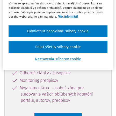
súhlas so spracovaním súborov cookies, t. j. malých súborov, ktoré sa
Celý odborný obsah z tejto oblasti je
dočasne ukladajú vo vašom prehliadači. Vopred ďakujeme za udelenie
súhlasu. Dáta využijeme na zlepšovanie našich služieb a prispôsobenie
dostupný predplatiteľom portálu.
obsahu webu priamo Vám na mieru.
Viac informácií
Odomknite si prístup k odbornému
Odmietnut nepovinné súbory cookie
obsahu a získajte prístup na 10 dní
zdarma, stačí sa len zaregistrovať.
Prijať všetky súbory cookie
Vďaka registrácii získate prístup aj k
Nastavenia súborov cookie
vybranému obsahu:
Odborné články z časopisov
Monitoring predpisov
Moja kancelária – osobná zóna pre
sledovanie vašich obľúbených kategórií
portálu, autorov, predpisov