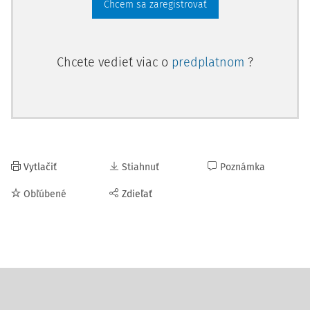
Chcem sa zaregistrovať
Chcete vedieť viac o
predplatnom
?
Vytlačiť
Stiahnuť
Poznámka
Obľúbené
Zdieľať