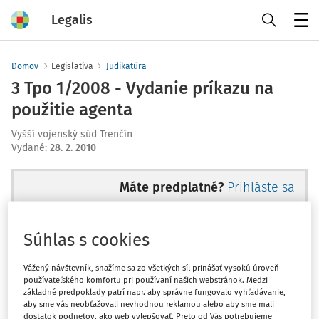
Legalis
Menu
Domov
Legislatíva
Judikatúra
3 Tpo 1/2008 - Vydanie príkazu na
použitie agenta
Vyšší vojenský súd Trenčín
Vydané
:
28. 2. 2010
Máte predplatné?
Prihláste sa
Súhlas s cookies
Ups, zatiaľ ste si prečítali len
Vážený návštevník, snažíme sa zo všetkých síl prinášať vysokú úroveň
používateľského komfortu pri používaní našich webstránok. Medzi
začiatok...
základné predpoklady patrí napr. aby správne fungovalo vyhľadávanie,
aby sme vás neobťažovali nevhodnou reklamou alebo aby sme mali
dostatok podnetov, ako web vylepšovať. Preto od Vás potrebujeme