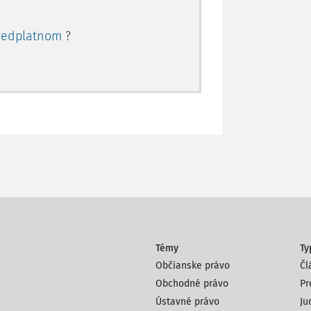
redplatnom
?
Témy
Ty
Občianske právo
Čl
Obchodné právo
Pr
Ústavné právo
Ju