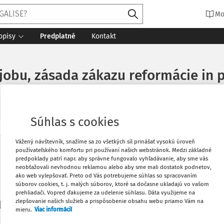
Mo
opisy
Predplatné
Kontakt
jobu, zásada zákazu reformácie in p
Súhlas s cookies
Vytlačiť
Vážený návštevník, snažíme sa zo všetkých síl prinášať vysokú úroveň
Máte predplatné?
Prihláste sa
používateľského komfortu pri používaní našich webstránok. Medzi základné
predpoklady patrí napr. aby správne fungovalo vyhľadávanie, aby sme vás
neobťažovali nevhodnou reklamou alebo aby sme mali dostatok podnetov,
Obľúbené
ako web vylepšovať. Preto od Vás potrebujeme súhlas so spracovaním
súborov cookies, t. j. malých súborov, ktoré sa dočasne ukladajú vo vašom
prehliadači. Vopred ďakujeme za udelenie súhlasu. Dáta využijeme na
Stiahnuť
zlepšovanie našich služieb a prispôsobenie obsahu webu priamo Vám na
li len začiatok...
mieru.
Viac informácií