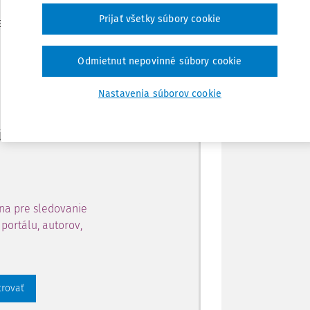
Zdieľať
Prijať všetky súbory cookie
je dostupný predplatiteľom
Poznámka
Odmietnut nepovinné súbory cookie
ahu a získajte prístup na 10
Nastavenia súborov cookie
 zaregistrovať.
 aj k vybranému obsahu:
na pre sledovanie
portálu, autorov,
trovať