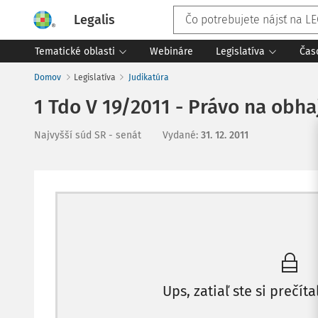
Legalis
Tematické oblasti
Webináre
Legislatíva
Čas
Domov
Legislatíva
Judikatúra
1 Tdo V 19/2011 - Právo na obha
Najvyšší súd SR - senát
Vydané
:
31. 12. 2011
Ups, zatiaľ ste si prečíta