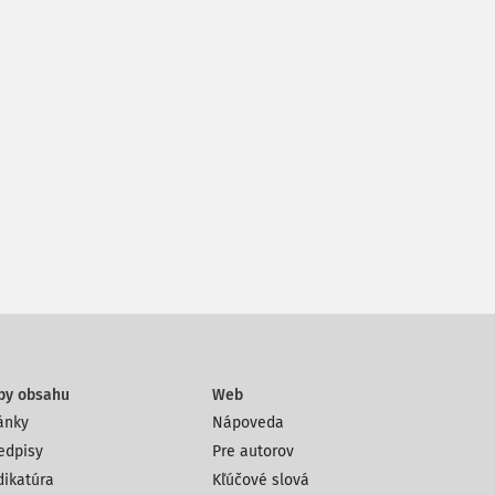
py obsahu
Web
ánky
Nápoveda
edpisy
Pre autorov
dikatúra
Kľúčové slová