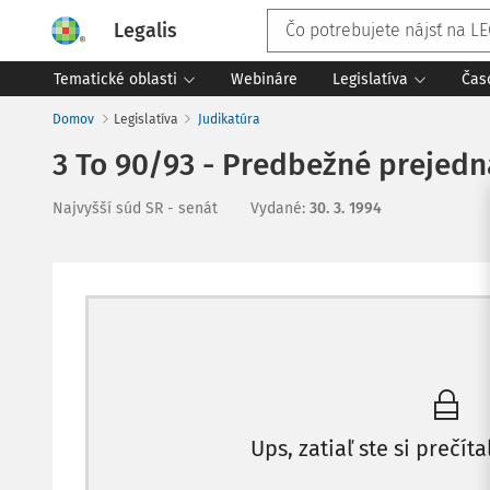
Legalis
Tematické oblasti
Webináre
Legislatíva
Čas
Domov
Legislatíva
Judikatúra
3 To 90/93 - Predbežné prejed
Najvyšší súd SR - senát
Vydané
:
30. 3. 1994
Ups, zatiaľ ste si prečíta