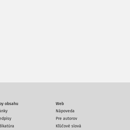
py obsahu
Web
ánky
Nápoveda
edpisy
Pre autorov
dikatúra
Kľúčové slová