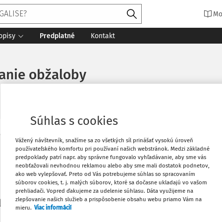
Mo
opisy
Predplatné
Kontakt
nanie obžaloby
Súhlas s cookies
Vytlačiť
Vážený návštevník, snažíme sa zo všetkých síl prinášať vysokú úroveň
Máte predplatné?
Prihláste sa
používateľského komfortu pri používaní našich webstránok. Medzi základné
predpoklady patrí napr. aby správne fungovalo vyhľadávanie, aby sme vás
neobťažovali nevhodnou reklamou alebo aby sme mali dostatok podnetov,
Obľúbené
ako web vylepšovať. Preto od Vás potrebujeme súhlas so spracovaním
súborov cookies, t. j. malých súborov, ktoré sa dočasne ukladajú vo vašom
prehliadači. Vopred ďakujeme za udelenie súhlasu. Dáta využijeme na
Stiahnuť
zlepšovanie našich služieb a prispôsobenie obsahu webu priamo Vám na
li len začiatok...
mieru.
Viac informácií