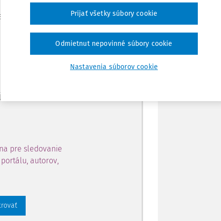
Zdieľať
Prijať všetky súbory cookie
je dostupný predplatiteľom
Poznámka
Odmietnut nepovinné súbory cookie
ahu a získajte prístup na 10
Nastavenia súborov cookie
 zaregistrovať.
 aj k vybranému obsahu:
na pre sledovanie
portálu, autorov,
trovať