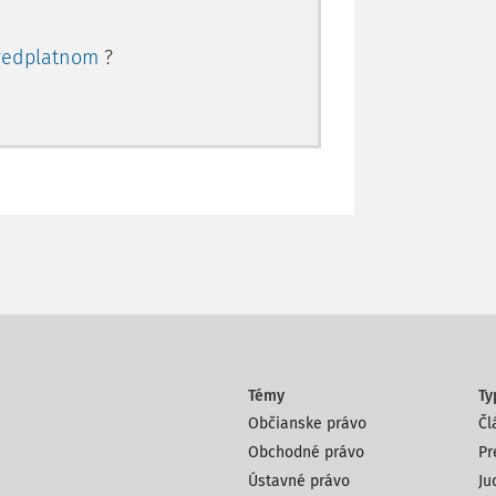
redplatnom
?
Témy
Ty
Občianske právo
Čl
Obchodné právo
Pr
Ústavné právo
Ju