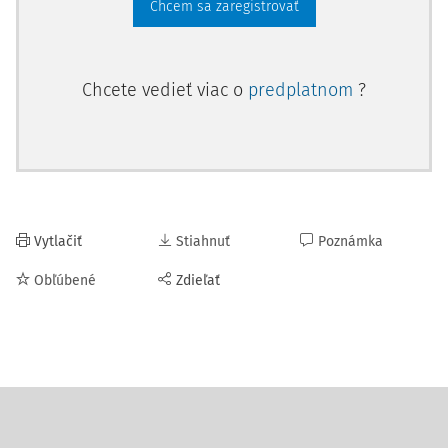
Chcem sa zaregistrovať
Chcete vedieť viac o
predplatnom
?
Vytlačiť
Stiahnuť
Poznámka
Obľúbené
Zdieľať