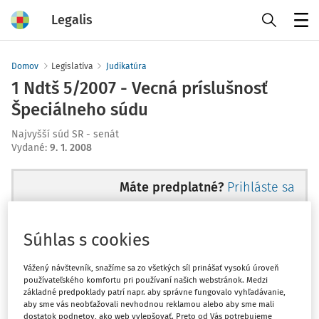
Legalis
Menu
Domov
Legislatíva
Judikatúra
1 Ndtš 5/2007 - Vecná príslušnosť
Špeciálneho súdu
Najvyšší súd SR - senát
Vydané
:
9. 1. 2008
Máte predplatné?
Prihláste sa
Súhlas s cookies
Ups, zatiaľ ste si prečítali len
Vážený návštevník, snažíme sa zo všetkých síl prinášať vysokú úroveň
používateľského komfortu pri používaní našich webstránok. Medzi
začiatok...
základné predpoklady patrí napr. aby správne fungovalo vyhľadávanie,
aby sme vás neobťažovali nevhodnou reklamou alebo aby sme mali
dostatok podnetov, ako web vylepšovať. Preto od Vás potrebujeme