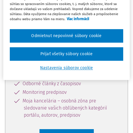
súhlas so spracovaním súborov cookies, t. j. malých súborov, ktoré sa
Celý odborný obsah z tejto oblasti je
dočasne ukladajú vo vašom prehliadači. Vopred ďakujeme za udelenie
súhlasu. Dáta využijeme na zlepšovanie našich služieb a prispôsobenie
dostupný predplatiteľom portálu.
obsahu webu priamo Vám na mieru.
Viac informácií
Odomknite si prístup k odbornému
Odmietnut nepovinné súbory cookie
obsahu a získajte prístup na 10 dní
zdarma, stačí sa len zaregistrovať.
Prijať všetky súbory cookie
Vďaka registrácii získate prístup aj k
Nastavenia súborov cookie
vybranému obsahu:
Odborné články z časopisov
Monitoring predpisov
Moja kancelária – osobná zóna pre
sledovanie vašich obľúbených kategórií
portálu, autorov, predpisov