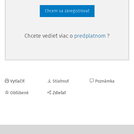
Chcem sa zaregistrovať
Chcete vedieť viac o
predplatnom
?
Vytlačiť
Stiahnuť
Poznámka
Obľúbené
Zdieľať