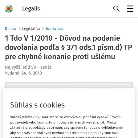
Legalis
Menu
Domov
Legislatíva
Judikatúra
1 Tdo V 1/2010 - Dôvod na podanie
dovolania podľa § 371 ods.1 písm.d) TP
pre chybné konanie proti ušlému
Najvyšší súd SR - senát
Vydané
:
24. 6. 2010
Máte predplatné?
Prihláste sa
Súhlas s cookies
Vážený návštevník, snažíme sa zo všetkých síl prinášať vysokú úroveň
používateľského komfortu pri používaní našich webstránok. Medzi
Ups, zatiaľ ste si prečítali len
základné predpoklady patrí napr. aby správne fungovalo vyhľadávanie,
začiatok...
aby sme vás neobťažovali nevhodnou reklamou alebo aby sme mali