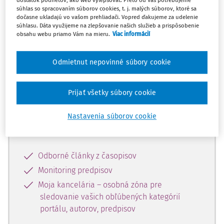
dostatok podnetov, ako web vylepšovať. Preto od Vás potrebujeme
súhlas so spracovaním súborov cookies, t. j. malých súborov, ktoré sa
dočasne ukladajú vo vašom prehliadači. Vopred ďakujeme za udelenie
Celý odborný obsah z tejto oblasti je
súhlasu. Dáta využijeme na zlepšovanie našich služieb a prispôsobenie
obsahu webu priamo Vám na mieru.
Viac informácií
dostupný predplatiteľom portálu.
Odmietnut nepovinné súbory cookie
Odomknite si prístup k odbornému
obsahu a získajte prístup na 10 dní
zdarma, stačí sa len zaregistrovať.
Prijať všetky súbory cookie
Nastavenia súborov cookie
Vďaka registrácii získate prístup aj k
vybranému obsahu:
Odborné články z časopisov
Monitoring predpisov
Moja kancelária – osobná zóna pre
sledovanie vašich obľúbených kategórií
portálu, autorov, predpisov