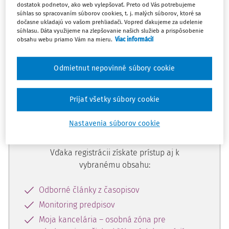
dostatok podnetov, ako web vylepšovať. Preto od Vás potrebujeme
Ups, zatiaľ ste si prečítali len
súhlas so spracovaním súborov cookies, t. j. malých súborov, ktoré sa
začiatok...
dočasne ukladajú vo vašom prehliadači. Vopred ďakujeme za udelenie
súhlasu. Dáta využijeme na zlepšovanie našich služieb a prispôsobenie
obsahu webu priamo Vám na mieru.
Viac informácií
Celý odborný obsah z tejto oblasti je
Odmietnut nepovinné súbory cookie
dostupný predplatiteľom portálu.
Prijať všetky súbory cookie
Odomknite si prístup k odbornému
obsahu a získajte prístup na 10 dní
Nastavenia súborov cookie
zdarma, stačí sa len zaregistrovať.
Vďaka registrácii získate prístup aj k
vybranému obsahu:
Odborné články z časopisov
Monitoring predpisov
Moja kancelária – osobná zóna pre