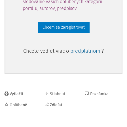
sledovanie vašich obľúbených kategórií
portálu, autorov, predpisov
Chcem sa zaregistrovať
Chcete vedieť viac o
predplatnom
?
Vytlačiť
Stiahnuť
Poznámka
Obľúbené
Zdieľať