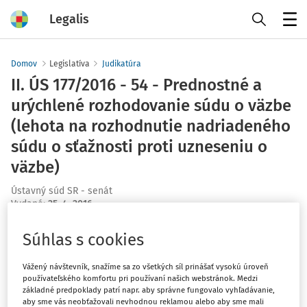
Legalis
Menu
Domov
Legislatíva
Judikatúra
II. ÚS 177/2016 - 54 - Prednostné a
urýchlené rozhodovanie súdu o väzbe
(lehota na rozhodnutie nadriadeného
súdu o sťažnosti proti uzneseniu o
väzbe)
Ústavný súd SR - senát
Vydané
:
25. 4. 2016
Súhlas s cookies
Máte predplatné?
Prihláste sa
Vážený návštevník, snažíme sa zo všetkých síl prinášať vysokú úroveň
používateľského komfortu pri používaní našich webstránok. Medzi
základné predpoklady patrí napr. aby správne fungovalo vyhľadávanie,
aby sme vás neobťažovali nevhodnou reklamou alebo aby sme mali