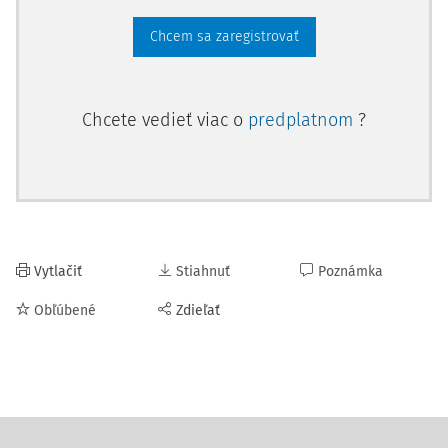
Chcem sa zaregistrovať
Chcete vedieť viac o
predplatnom
?
Vytlačiť
Stiahnuť
Poznámka
Obľúbené
Zdieľať