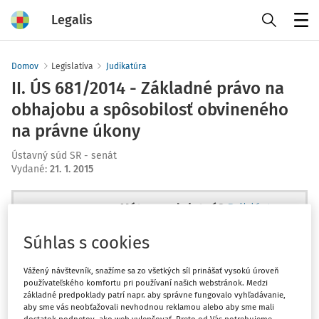
Legalis
Menu
Domov
Legislatíva
Judikatúra
II. ÚS 681/2014 - Základné právo na
obhajobu a spôsobilosť obvineného
na právne úkony
Ústavný súd SR - senát
Vydané
:
21. 1. 2015
Máte predplatné?
Prihláste sa
Súhlas s cookies
Vážený návštevník, snažíme sa zo všetkých síl prinášať vysokú úroveň
používateľského komfortu pri používaní našich webstránok. Medzi
Ups, zatiaľ ste si prečítali len
základné predpoklady patrí napr. aby správne fungovalo vyhľadávanie,
začiatok...
aby sme vás neobťažovali nevhodnou reklamou alebo aby sme mali