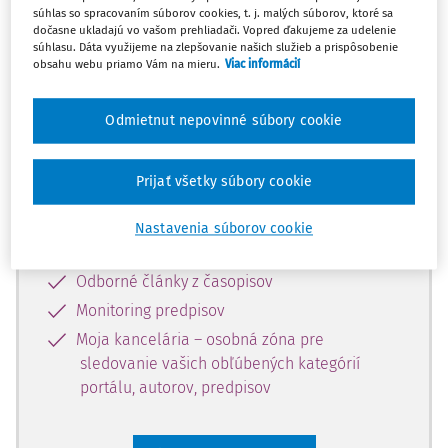
súhlas so spracovaním súborov cookies, t. j. malých súborov, ktoré sa
Celý odborný obsah z tejto oblasti je
dočasne ukladajú vo vašom prehliadači. Vopred ďakujeme za udelenie
súhlasu. Dáta využijeme na zlepšovanie našich služieb a prispôsobenie
dostupný predplatiteľom portálu.
obsahu webu priamo Vám na mieru.
Viac informácií
Odomknite si prístup k odbornému
Odmietnut nepovinné súbory cookie
obsahu a získajte prístup na 10 dní
zdarma, stačí sa len zaregistrovať.
Prijať všetky súbory cookie
Vďaka registrácii získate prístup aj k
Nastavenia súborov cookie
vybranému obsahu:
Odborné články z časopisov
Monitoring predpisov
Moja kancelária – osobná zóna pre
sledovanie vašich obľúbených kategórií
portálu, autorov, predpisov