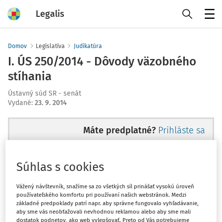
Legalis
Menu
Domov
Legislatíva
Judikatúra
I. ÚS 250/2014 - Dôvody väzobného
stíhania
Ústavný súd SR - senát
Vydané
:
23. 9. 2014
Máte predplatné?
Prihláste sa
Súhlas s cookies
Ups, zatiaľ ste si prečítali len
Vážený návštevník, snažíme sa zo všetkých síl prinášať vysokú úroveň
používateľského komfortu pri používaní našich webstránok. Medzi
začiatok...
základné predpoklady patrí napr. aby správne fungovalo vyhľadávanie,
aby sme vás neobťažovali nevhodnou reklamou alebo aby sme mali
dostatok podnetov, ako web vylepšovať. Preto od Vás potrebujeme