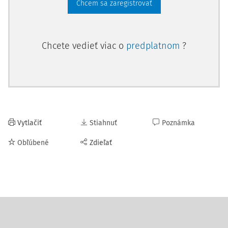
Chcem sa zaregistrovať
Chcete vedieť viac o
predplatnom
?
Vytlačiť
Stiahnuť
Poznámka
Obľúbené
Zdieľať