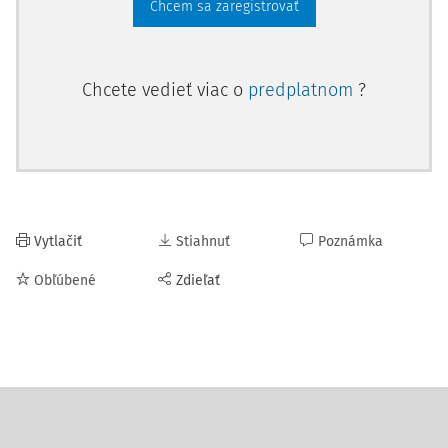
Chcem sa zaregistrovať
Chcete vedieť viac o
predplatnom
?
Vytlačiť
Stiahnuť
Poznámka
Obľúbené
Zdieľať