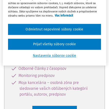
súhlas so spracovaním súborov cookies, t. j. malých súborov, ktoré sa
Celý odborný obsah z tejto oblasti je
dočasne ukladajú vo vašom prehliadači. Vopred ďakujeme za udelenie
súhlasu. Dáta využijeme na zlepšovanie našich služieb a prispôsobenie
dostupný predplatiteľom portálu.
obsahu webu priamo Vám na mieru.
Viac informácií
Odomknite si prístup k odbornému
Odmietnut nepovinné súbory cookie
obsahu a získajte prístup na 10 dní
zdarma, stačí sa len zaregistrovať.
Prijať všetky súbory cookie
Vďaka registrácii získate prístup aj k
Nastavenia súborov cookie
vybranému obsahu:
Odborné články z časopisov
Monitoring predpisov
Moja kancelária – osobná zóna pre
sledovanie vašich obľúbených kategórií
portálu, autorov, predpisov