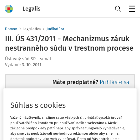
Legalis
Menu
Domov
Legislatíva
Judikatúra
III. ÚS 431/2011 - Mechanizmus záruk
nestranného súdu v trestnom procese
Ústavný súd SR - senát
Vydané
:
3. 10. 2011
Máte predplatné?
Prihláste sa
Súhlas s cookies
Ups, zatiaľ ste si prečítali len
Vážený návštevník, snažíme sa zo všetkých síl prinášať vysokú úroveň
používateľského komfortu pri používaní našich webstránok. Medzi
začiatok...
základné predpoklady patrí napr. aby správne fungovalo vyhľadávanie,
aby sme vás neobťažovali nevhodnou reklamou alebo aby sme mali
dostatok podnetov, ako web vylepšovať. Preto od Vás potrebujeme