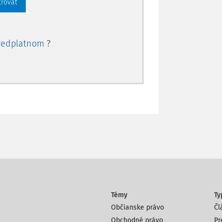
trovať
redplatnom
?
Témy
Ty
Občianske právo
Čl
Obchodné právo
Pr