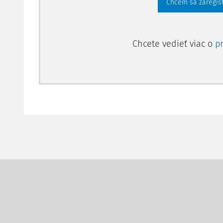
Chcem sa zaregis
Chcete vedieť viac o
p