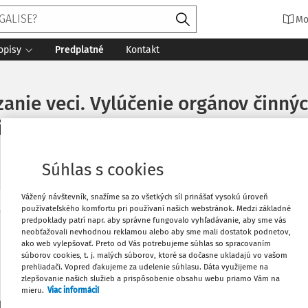
Mo
opisy
Predplatné
Kontakt
zanie veci. Vylúčenie orgánov činný
.
Súhlas s cookies
Vážený návštevník, snažíme sa zo všetkých síl prinášať vysokú úroveň
používateľského komfortu pri používaní našich webstránok. Medzi základné
Vytlačiť
predpoklady patrí napr. aby správne fungovalo vyhľadávanie, aby sme vás
Máte predplatné?
Prihláste sa
neobťažovali nevhodnou reklamou alebo aby sme mali dostatok podnetov,
ako web vylepšovať. Preto od Vás potrebujeme súhlas so spracovaním
súborov cookies, t. j. malých súborov, ktoré sa dočasne ukladajú vo vašom
Obľúbené
prehliadači. Vopred ďakujeme za udelenie súhlasu. Dáta využijeme na
zlepšovanie našich služieb a prispôsobenie obsahu webu priamo Vám na
mieru.
Viac informácií
Stiahnuť
li len začiatok...