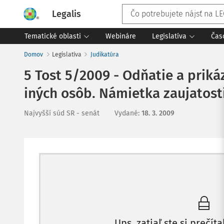
Legalis
Tematické oblasti
Webináre
Legislatíva
Čas
Domov
Legislatíva
Judikatúra
5 Tost 5/2009 - Odňatie a priká
iných osôb. Námietka zaujatosti
Najvyšší súd SR - senát
Vydané
:
18. 3. 2009
Ups, zatiaľ ste si prečíta