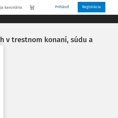
Prihlásiť
Registrácia
ja kancelária
ch v trestnom konaní, súdu a