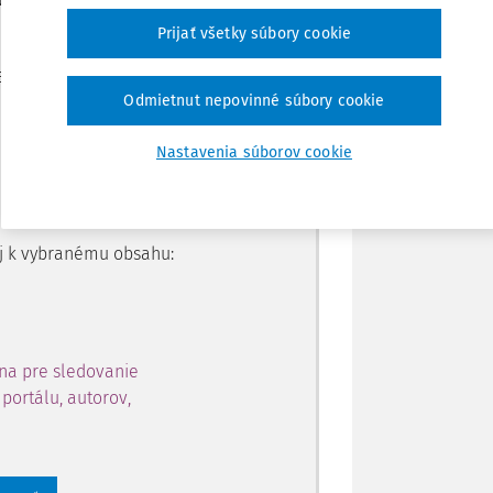
Prijať všetky súbory cookie
Zdieľať
je dostupný predplatiteľom
Odmietnut nepovinné súbory cookie
Poznámka
Nastavenia súborov cookie
ahu a získajte prístup na 10
 zaregistrovať.
 aj k vybranému obsahu:
na pre sledovanie
portálu, autorov,