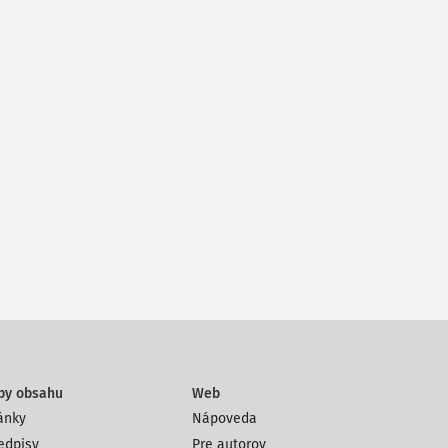
py obsahu
Web
ánky
Nápoveda
edpisy
Pre autorov