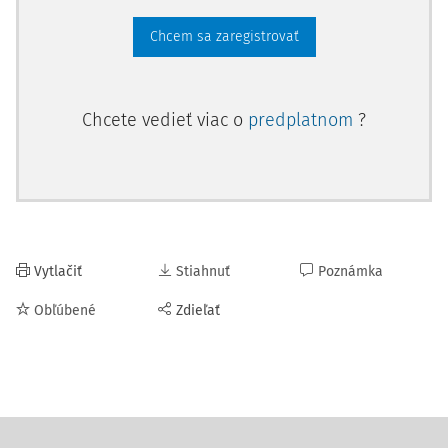
Chcem sa zaregistrovať
Chcete vedieť viac o
predplatnom
?
Vytlačiť
Stiahnuť
Poznámka
Obľúbené
Zdieľať