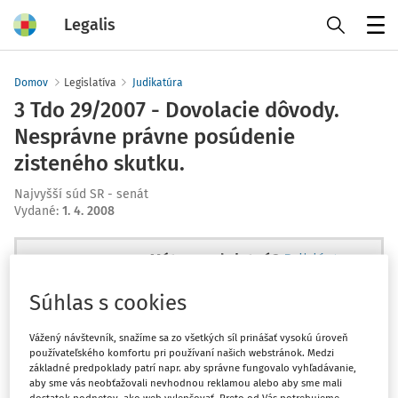
Legalis
Menu
Domov
Legislatíva
Judikatúra
3 Tdo 29/2007 - Dovolacie dôvody.
Nesprávne právne posúdenie
zisteného skutku.
Najvyšší súd SR - senát
Vydané
:
1. 4. 2008
Máte predplatné?
Prihláste sa
Súhlas s cookies
Vážený návštevník, snažíme sa zo všetkých síl prinášať vysokú úroveň
používateľského komfortu pri používaní našich webstránok. Medzi
Ups, zatiaľ ste si prečítali len
základné predpoklady patrí napr. aby správne fungovalo vyhľadávanie,
začiatok...
aby sme vás neobťažovali nevhodnou reklamou alebo aby sme mali