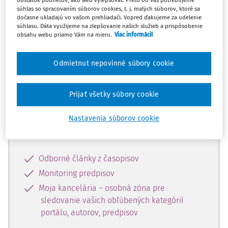
dostatok podnetov, ako web vylepšovať. Preto od Vás potrebujeme
súhlas so spracovaním súborov cookies, t. j. malých súborov, ktoré sa
dočasne ukladajú vo vašom prehliadači. Vopred ďakujeme za udelenie
Celý odborný obsah z tejto oblasti je
súhlasu. Dáta využijeme na zlepšovanie našich služieb a prispôsobenie
obsahu webu priamo Vám na mieru.
Viac informácií
dostupný predplatiteľom portálu.
Odmietnut nepovinné súbory cookie
Odomknite si prístup k odbornému
obsahu a získajte prístup na 10 dní
zdarma, stačí sa len zaregistrovať.
Prijať všetky súbory cookie
Nastavenia súborov cookie
Vďaka registrácii získate prístup aj k
vybranému obsahu:
Odborné články z časopisov
Monitoring predpisov
Moja kancelária – osobná zóna pre
sledovanie vašich obľúbených kategórií
portálu, autorov, predpisov