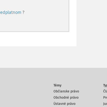
redplatnom
?
Témy
Ty
Občianske právo
Čl
Obchodné právo
Pr
Ústavné právo
Ju