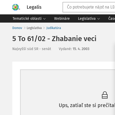
Legalis
Tematické oblasti
Webináre
Legislatíva
Čas
Domov
Legislatíva
Judikatúra
5 To 61/02 - Zhabanie veci
Najvyšší súd SR - senát
Vydané
:
15. 4. 2003
Ups, zatiaľ ste si prečíta