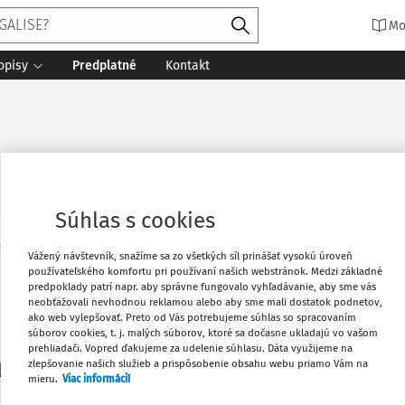
Mo
opisy
Predplatné
Kontakt
Súhlas s cookies
Vytlačiť
Vážený návštevník, snažíme sa zo všetkých síl prinášať vysokú úroveň
Máte predplatné?
Prihláste sa
používateľského komfortu pri používaní našich webstránok. Medzi základné
predpoklady patrí napr. aby správne fungovalo vyhľadávanie, aby sme vás
neobťažovali nevhodnou reklamou alebo aby sme mali dostatok podnetov,
Obľúbené
ako web vylepšovať. Preto od Vás potrebujeme súhlas so spracovaním
súborov cookies, t. j. malých súborov, ktoré sa dočasne ukladajú vo vašom
prehliadači. Vopred ďakujeme za udelenie súhlasu. Dáta využijeme na
Stiahnuť
zlepšovanie našich služieb a prispôsobenie obsahu webu priamo Vám na
li len začiatok...
mieru.
Viac informácií