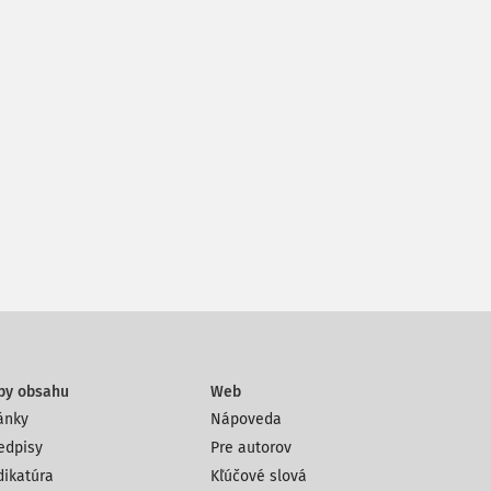
py obsahu
Web
ánky
Nápoveda
edpisy
Pre autorov
dikatúra
Kľúčové slová