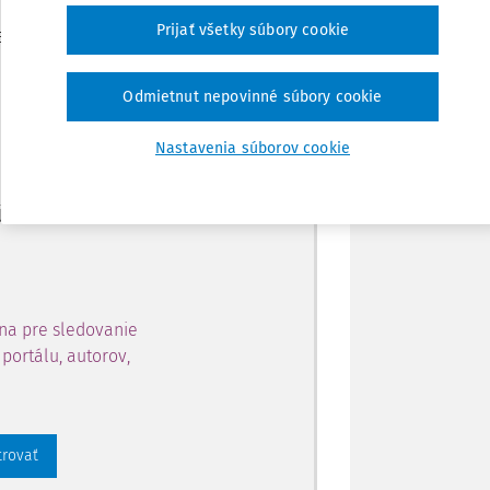
Zdieľať
Prijať všetky súbory cookie
je dostupný predplatiteľom
Poznámka
Odmietnut nepovinné súbory cookie
ahu a získajte prístup na 10
Nastavenia súborov cookie
 zaregistrovať.
 aj k vybranému obsahu:
na pre sledovanie
portálu, autorov,
trovať