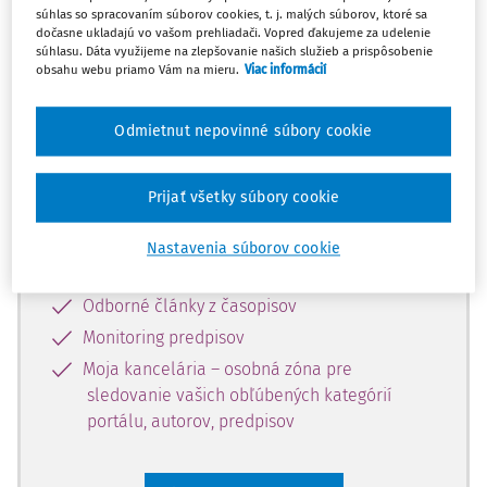
súhlas so spracovaním súborov cookies, t. j. malých súborov, ktoré sa
Celý odborný obsah z tejto oblasti je
dočasne ukladajú vo vašom prehliadači. Vopred ďakujeme za udelenie
súhlasu. Dáta využijeme na zlepšovanie našich služieb a prispôsobenie
dostupný predplatiteľom portálu.
obsahu webu priamo Vám na mieru.
Viac informácií
Odomknite si prístup k odbornému
Odmietnut nepovinné súbory cookie
obsahu a získajte prístup na 10 dní
zdarma, stačí sa len zaregistrovať.
Prijať všetky súbory cookie
Vďaka registrácii získate prístup aj k
Nastavenia súborov cookie
vybranému obsahu:
Odborné články z časopisov
Monitoring predpisov
Moja kancelária – osobná zóna pre
sledovanie vašich obľúbených kategórií
portálu, autorov, predpisov