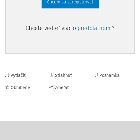
Chcem sa zaregistrovať
Chcete vedieť viac o
predplatnom
?
Vytlačiť
Stiahnuť
Poznámka
Obľúbené
Zdieľať