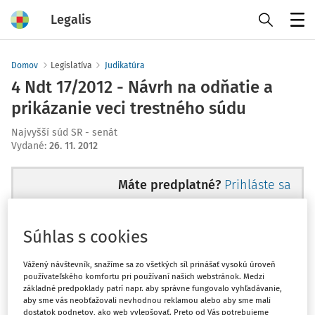
Legalis
Menu
Domov
Legislatíva
Judikatúra
4 Ndt 17/2012 - Návrh na odňatie a
prikázanie veci trestného súdu
Najvyšší súd SR - senát
Vydané
:
26. 11. 2012
Máte predplatné?
Prihláste sa
Súhlas s cookies
Ups, zatiaľ ste si prečítali len
Vážený návštevník, snažíme sa zo všetkých síl prinášať vysokú úroveň
používateľského komfortu pri používaní našich webstránok. Medzi
začiatok...
základné predpoklady patrí napr. aby správne fungovalo vyhľadávanie,
aby sme vás neobťažovali nevhodnou reklamou alebo aby sme mali
dostatok podnetov, ako web vylepšovať. Preto od Vás potrebujeme