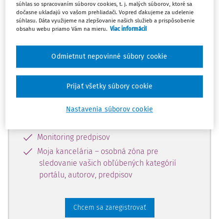
súhlas so spracovaním súborov cookies, t. j. malých súborov, ktoré sa
dostupný predplatiteľom portálu.
dočasne ukladajú vo vašom prehliadači. Vopred ďakujeme za udelenie
súhlasu. Dáta využijeme na zlepšovanie našich služieb a prispôsobenie
obsahu webu priamo Vám na mieru.
Viac informácií
Odomknite si prístup k odbornému
obsahu a získajte prístup na 10 dní
Odmietnut nepovinné súbory cookie
zdarma, stačí sa len zaregistrovať.
Prijať všetky súbory cookie
Vďaka registrácii získate prístup aj k
vybranému obsahu:
Nastavenia súborov cookie
Odborné články z časopisov
Monitoring predpisov
Moja kancelária – osobná zóna pre
sledovanie vašich obľúbených kategórií
portálu, autorov, predpisov
Chcem sa zaregistrovať