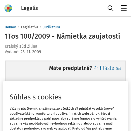
Legalis
Menu
Domov
Legislatíva
Judikatúra
1Tos 100/2009 - Námietka zaujatosti
Krajský súd Žilina
Vydané
:
23. 11. 2009
Máte predplatné?
Prihláste sa
Súhlas s cookies
Ups, zatiaľ ste si prečítali len
začiatok...
Vážený návštevník, snažíme sa zo všetkých síl prinášať vysokú úroveň
používateľského komfortu pri používaní našich webstránok. Medzi
základné predpoklady patrí napr. aby správne fungovalo vyhľadávanie,
aby sme vás neobťažovali nevhodnou reklamou alebo aby sme mali
Celý odborný obsah z tejto oblasti je
dostatok podnetov, ako web vylepšovať. Preto od Vás potrebujeme