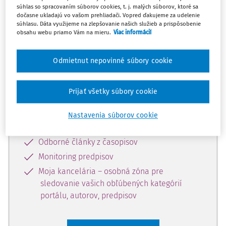
súhlas so spracovaním súborov cookies, t. j. malých súborov, ktoré sa
Celý odborný obsah z tejto oblasti je
dočasne ukladajú vo vašom prehliadači. Vopred ďakujeme za udelenie
súhlasu. Dáta využijeme na zlepšovanie našich služieb a prispôsobenie
dostupný predplatiteľom portálu.
obsahu webu priamo Vám na mieru.
Viac informácií
Odomknite si prístup k odbornému
Odmietnut nepovinné súbory cookie
obsahu a získajte prístup na 10 dní
zdarma, stačí sa len zaregistrovať.
Prijať všetky súbory cookie
Vďaka registrácii získate prístup aj k
Nastavenia súborov cookie
vybranému obsahu:
Odborné články z časopisov
Monitoring predpisov
Moja kancelária – osobná zóna pre
sledovanie vašich obľúbených kategórií
portálu, autorov, predpisov