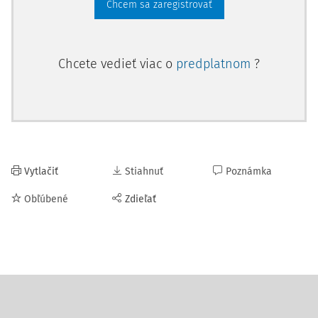
Chcem sa zaregistrovať
Chcete vedieť viac o
predplatnom
?
Vytlačiť
Stiahnuť
Poznámka
Obľúbené
Zdieľať