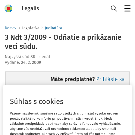
Legalis
Menu
Domov
Legislatíva
Judikatúra
3 Ndt 3/2009 - Odňatie a prikázanie
veci súdu.
Najvyšší súd SR - senát
Vydané
:
24. 2. 2009
Máte predplatné?
Prihláste sa
Súhlas s cookies
Ups, zatiaľ ste si prečítali len
Vážený návštevník, snažíme sa zo všetkých síl prinášať vysokú úroveň
používateľského komfortu pri používaní našich webstránok. Medzi
začiatok...
základné predpoklady patrí napr. aby správne fungovalo vyhľadávanie,
aby sme vás neobťažovali nevhodnou reklamou alebo aby sme mali
dostatok podnetov, ako web vylepšovať. Preto od Vás potrebujeme