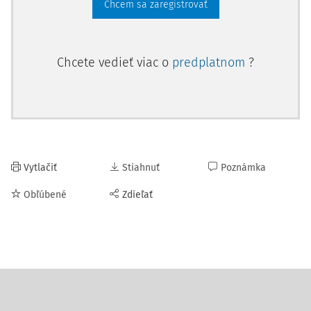
Chcem sa zaregistrovať
Chcete vedieť viac o
predplatnom
?
Vytlačiť
Stiahnuť
Poznámka
Obľúbené
Zdieľať