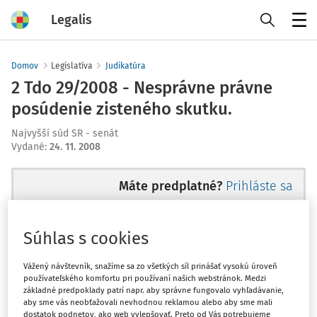
Legalis
Menu
Domov
Legislatíva
Judikatúra
2 Tdo 29/2008 - Nesprávne právne
posúdenie zisteného skutku.
Najvyšší súd SR - senát
Vydané
:
24. 11. 2008
Máte predplatné?
Prihláste sa
Súhlas s cookies
Ups, zatiaľ ste si prečítali len
Vážený návštevník, snažíme sa zo všetkých síl prinášať vysokú úroveň
používateľského komfortu pri používaní našich webstránok. Medzi
začiatok...
základné predpoklady patrí napr. aby správne fungovalo vyhľadávanie,
aby sme vás neobťažovali nevhodnou reklamou alebo aby sme mali
dostatok podnetov, ako web vylepšovať. Preto od Vás potrebujeme