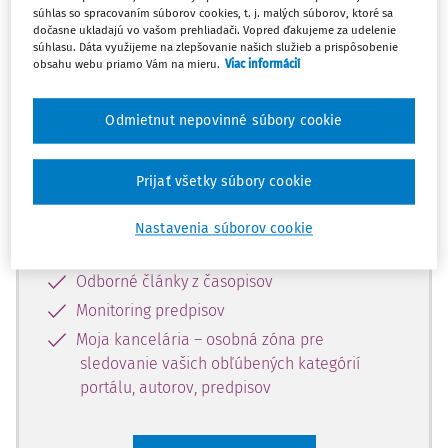
súhlas so spracovaním súborov cookies, t. j. malých súborov, ktoré sa
Celý odborný obsah z tejto oblasti je
dočasne ukladajú vo vašom prehliadači. Vopred ďakujeme za udelenie
súhlasu. Dáta využijeme na zlepšovanie našich služieb a prispôsobenie
dostupný predplatiteľom portálu.
obsahu webu priamo Vám na mieru.
Viac informácií
Odomknite si prístup k odbornému
Odmietnut nepovinné súbory cookie
obsahu a získajte prístup na 10 dní
zdarma, stačí sa len zaregistrovať.
Prijať všetky súbory cookie
Vďaka registrácii získate prístup aj k
Nastavenia súborov cookie
vybranému obsahu:
Odborné články z časopisov
Monitoring predpisov
Moja kancelária – osobná zóna pre
sledovanie vašich obľúbených kategórií
portálu, autorov, predpisov