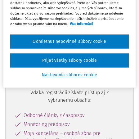
dostatok podnetov, ako web vylepšovať. Preto od Vás potrebujeme
Ups, zatiaľ ste si prečítali len
súhlas so spracovaním súborov cookies, t. j. malých súborov, ktoré sa
začiatok...
dočasne ukladajú vo vašom prehliadači. Vopred ďakujeme za udelenie
súhlasu. Dáta využijeme na zlepšovanie našich služieb a prispôsobenie
obsahu webu priamo Vám na mieru.
Viac informácií
Celý odborný obsah z tejto oblasti je
Odmietnut nepovinné súbory cookie
dostupný predplatiteľom portálu.
Prijať všetky súbory cookie
Odomknite si prístup k odbornému
obsahu a získajte prístup na 10 dní
Nastavenia súborov cookie
zdarma, stačí sa len zaregistrovať.
Vďaka registrácii získate prístup aj k
vybranému obsahu:
Odborné články z časopisov
Monitoring predpisov
Moja kancelária – osobná zóna pre