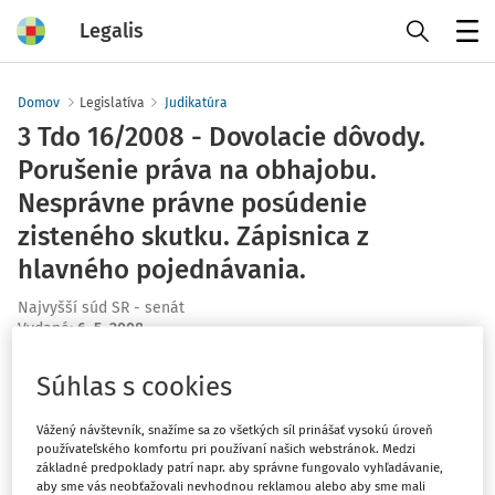
Legalis
Menu
Domov
Legislatíva
Judikatúra
3 Tdo 16/2008 - Dovolacie dôvody.
Porušenie práva na obhajobu.
Nesprávne právne posúdenie
zisteného skutku. Zápisnica z
hlavného pojednávania.
Najvyšší súd SR - senát
Vydané
:
6. 5. 2008
Súhlas s cookies
Máte predplatné?
Prihláste sa
Vážený návštevník, snažíme sa zo všetkých síl prinášať vysokú úroveň
používateľského komfortu pri používaní našich webstránok. Medzi
základné predpoklady patrí napr. aby správne fungovalo vyhľadávanie,
aby sme vás neobťažovali nevhodnou reklamou alebo aby sme mali