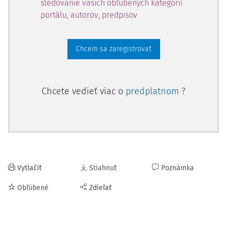
sledovanie vašich obľúbených kategórií
portálu, autorov, predpisov
Chcem sa zaregistrovať
Chcete vedieť viac o
predplatnom
?
Vytlačiť
Stiahnuť
Poznámka
Obľúbené
Zdieľať