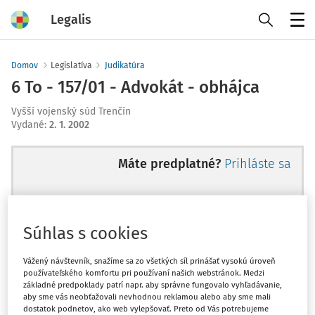
Legalis
Menu
Domov
Legislatíva
Judikatúra
6 To - 157/01 - Advokát - obhájca
Vyšší vojenský súd Trenčín
Vydané
:
2. 1. 2002
Máte predplatné?
Prihláste sa
Súhlas s cookies
Ups, zatiaľ ste si prečítali len
začiatok...
Vážený návštevník, snažíme sa zo všetkých síl prinášať vysokú úroveň
používateľského komfortu pri používaní našich webstránok. Medzi
základné predpoklady patrí napr. aby správne fungovalo vyhľadávanie,
aby sme vás neobťažovali nevhodnou reklamou alebo aby sme mali
Celý odborný obsah z tejto oblasti je
dostatok podnetov, ako web vylepšovať. Preto od Vás potrebujeme