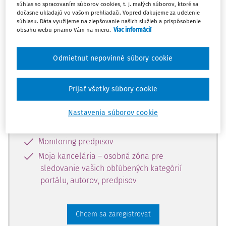
súhlas so spracovaním súborov cookies, t. j. malých súborov, ktoré sa
dostupný predplatiteľom portálu.
dočasne ukladajú vo vašom prehliadači. Vopred ďakujeme za udelenie
súhlasu. Dáta využijeme na zlepšovanie našich služieb a prispôsobenie
obsahu webu priamo Vám na mieru.
Viac informácií
Odomknite si prístup k odbornému
obsahu a získajte prístup na 10 dní
Odmietnut nepovinné súbory cookie
zdarma, stačí sa len zaregistrovať.
Prijať všetky súbory cookie
Vďaka registrácii získate prístup aj k
vybranému obsahu:
Nastavenia súborov cookie
Odborné články z časopisov
Monitoring predpisov
Moja kancelária – osobná zóna pre
sledovanie vašich obľúbených kategórií
portálu, autorov, predpisov
Chcem sa zaregistrovať