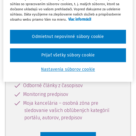
súhlas so spracovaním súborov cookies, t. j. malých súborov, ktoré sa
Celý odborný obsah z tejto oblasti je
dočasne ukladajú vo vašom prehliadači. Vopred ďakujeme za udelenie
súhlasu. Dáta využijeme na zlepšovanie našich služieb a prispôsobenie
dostupný predplatiteľom portálu.
obsahu webu priamo Vám na mieru.
Viac informácií
Odomknite si prístup k odbornému
Odmietnut nepovinné súbory cookie
obsahu a získajte prístup na 10 dní
zdarma, stačí sa len zaregistrovať.
Prijať všetky súbory cookie
Vďaka registrácii získate prístup aj k
Nastavenia súborov cookie
vybranému obsahu:
Odborné články z časopisov
Monitoring predpisov
Moja kancelária – osobná zóna pre
sledovanie vašich obľúbených kategórií
portálu, autorov, predpisov