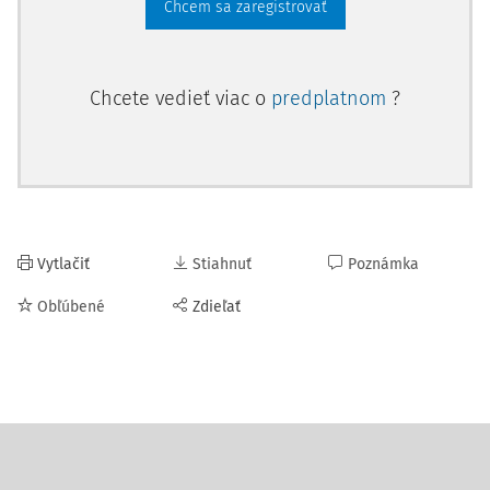
Chcem sa zaregistrovať
Chcete vedieť viac o
predplatnom
?
Vytlačiť
Stiahnuť
Poznámka
Obľúbené
Zdieľať