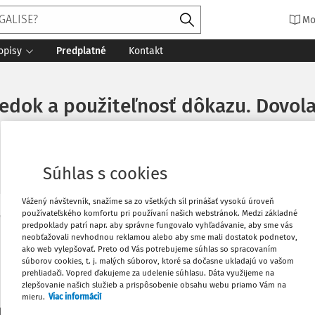
Mo
opisy
Predplatné
Kontakt
edok a použiteľnosť dôkazu. Dovola
Súhlas s cookies
Vážený návštevník, snažíme sa zo všetkých síl prinášať vysokú úroveň
používateľského komfortu pri používaní našich webstránok. Medzi základné
Vytlačiť
predpoklady patrí napr. aby správne fungovalo vyhľadávanie, aby sme vás
Máte predplatné?
Prihláste sa
neobťažovali nevhodnou reklamou alebo aby sme mali dostatok podnetov,
ako web vylepšovať. Preto od Vás potrebujeme súhlas so spracovaním
súborov cookies, t. j. malých súborov, ktoré sa dočasne ukladajú vo vašom
Obľúbené
prehliadači. Vopred ďakujeme za udelenie súhlasu. Dáta využijeme na
zlepšovanie našich služieb a prispôsobenie obsahu webu priamo Vám na
mieru.
Viac informácií
Stiahnuť
li len začiatok...