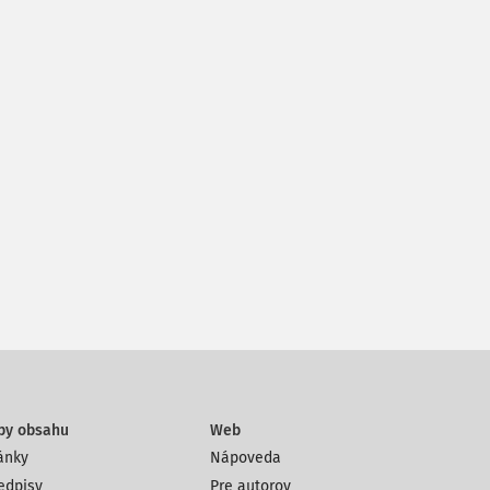
py obsahu
Web
ánky
Nápoveda
edpisy
Pre autorov