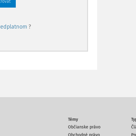
trovať
redplatnom
?
Témy
Ty
Občianske právo
Čl
Obchodné právo
Pr