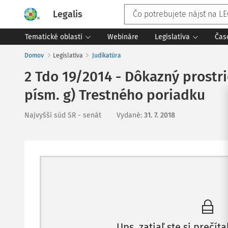
Legalis
Tematické oblasti
Webináre
Legislatíva
Čas
Domov
Legislatíva
Judikatúra
2 Tdo 19/2014 - Dôkazný prostri
písm. g) Trestného poriadku
Najvyšší súd SR - senát
Vydané
:
31. 7. 2018
Ups, zatiaľ ste si prečíta