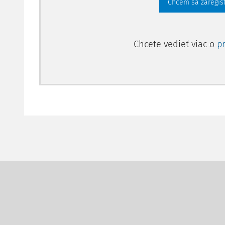
Chcem sa zaregis
Chcete vedieť viac o
p