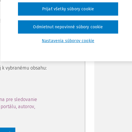
Prijať všetky súbory cookie
Zdieľať
je dostupný predplatiteľom
Odmietnut nepovinné súbory cookie
Poznámka
Nastavenia súborov cookie
ahu a získajte prístup na 10
 zaregistrovať.
 aj k vybranému obsahu:
na pre sledovanie
portálu, autorov,