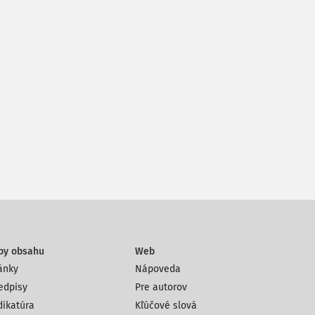
py obsahu
Web
ánky
Nápoveda
edpisy
Pre autorov
dikatúra
Kľúčové slová