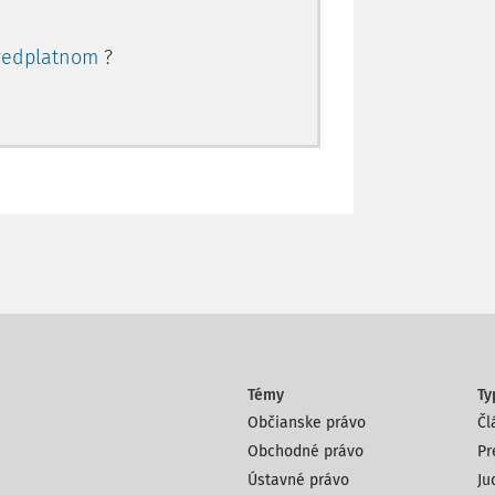
redplatnom
?
Témy
Ty
Občianske právo
Čl
Obchodné právo
Pr
Ústavné právo
Ju