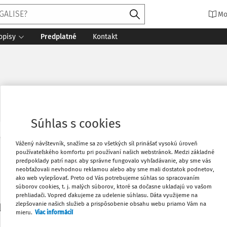
Mo
opisy
Predplatné
Kontakt
Súhlas s cookies
Vytlačiť
Vážený návštevník, snažíme sa zo všetkých síl prinášať vysokú úroveň
Máte predplatné?
Prihláste sa
používateľského komfortu pri používaní našich webstránok. Medzi základné
predpoklady patrí napr. aby správne fungovalo vyhľadávanie, aby sme vás
neobťažovali nevhodnou reklamou alebo aby sme mali dostatok podnetov,
Obľúbené
ako web vylepšovať. Preto od Vás potrebujeme súhlas so spracovaním
súborov cookies, t. j. malých súborov, ktoré sa dočasne ukladajú vo vašom
prehliadači. Vopred ďakujeme za udelenie súhlasu. Dáta využijeme na
Stiahnuť
zlepšovanie našich služieb a prispôsobenie obsahu webu priamo Vám na
li len začiatok...
mieru.
Viac informácií