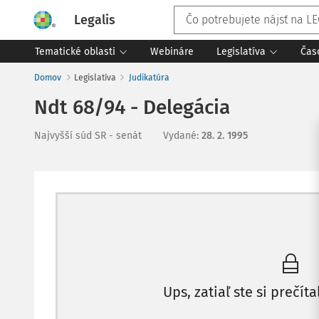
Legalis
Tematické oblasti
Webináre
Legislatíva
Čas
Domov
Legislatíva
Judikatúra
Ndt 68/94 - Delegácia
Najvyšší súd SR - senát
Vydané
:
28. 2. 1995
Ups, zatiaľ ste si prečíta