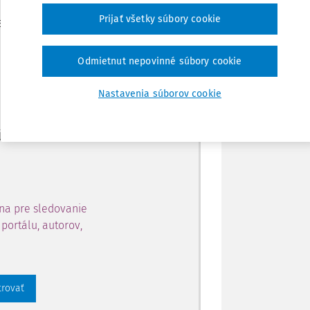
Zdieľať
Prijať všetky súbory cookie
je dostupný predplatiteľom
Poznámka
Odmietnut nepovinné súbory cookie
ahu a získajte prístup na 10
Nastavenia súborov cookie
 zaregistrovať.
 aj k vybranému obsahu:
na pre sledovanie
portálu, autorov,
trovať