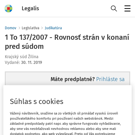
Legalis
Menu
Domov
Legislatíva
Judikatúra
1 To 137/2007 - Rovnosť strán v konaní
pred súdom
Krajský súd Žilina
Vydané
:
30. 11. 2019
Máte predplatné?
Prihláste sa
Súhlas s cookies
Ups, zatiaľ ste si prečítali len
Vážený návštevník, snažíme sa zo všetkých síl prinášať vysokú úroveň
používateľského komfortu pri používaní našich webstránok. Medzi
začiatok...
základné predpoklady patrí napr. aby správne fungovalo vyhľadávanie,
aby sme vás neobťažovali nevhodnou reklamou alebo aby sme mali
dostatok podnetov, ako web vylepšovať. Preto od Vás potrebujeme