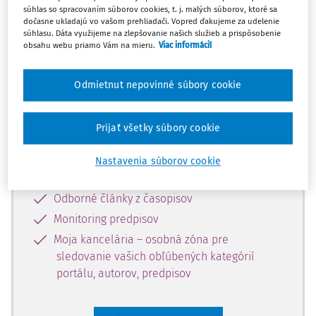
súhlas so spracovaním súborov cookies, t. j. malých súborov, ktoré sa
Celý odborný obsah z tejto oblasti je
dočasne ukladajú vo vašom prehliadači. Vopred ďakujeme za udelenie
súhlasu. Dáta využijeme na zlepšovanie našich služieb a prispôsobenie
dostupný predplatiteľom portálu.
obsahu webu priamo Vám na mieru.
Viac informácií
Odomknite si prístup k odbornému
Odmietnut nepovinné súbory cookie
obsahu a získajte prístup na 10 dní
zdarma, stačí sa len zaregistrovať.
Prijať všetky súbory cookie
Vďaka registrácii získate prístup aj k
Nastavenia súborov cookie
vybranému obsahu:
Odborné články z časopisov
Monitoring predpisov
Moja kancelária – osobná zóna pre
sledovanie vašich obľúbených kategórií
portálu, autorov, predpisov