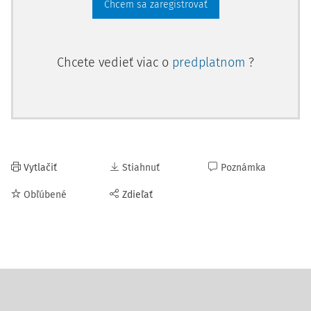
Chcem sa zaregistrovať
Chcete vedieť viac o
predplatnom
?
Vytlačiť
Stiahnuť
Poznámka
Obľúbené
Zdieľať