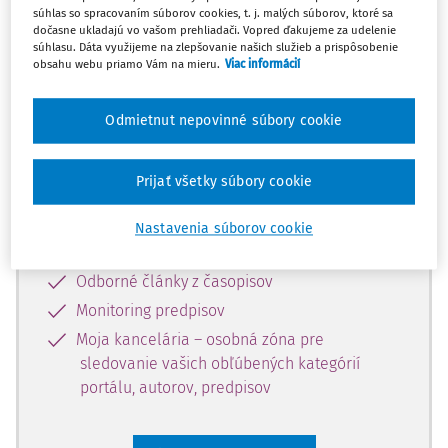
súhlas so spracovaním súborov cookies, t. j. malých súborov, ktoré sa
Celý odborný obsah z tejto oblasti je
dočasne ukladajú vo vašom prehliadači. Vopred ďakujeme za udelenie
súhlasu. Dáta využijeme na zlepšovanie našich služieb a prispôsobenie
dostupný predplatiteľom portálu.
obsahu webu priamo Vám na mieru.
Viac informácií
Odomknite si prístup k odbornému
Odmietnut nepovinné súbory cookie
obsahu a získajte prístup na 10 dní
zdarma, stačí sa len zaregistrovať.
Prijať všetky súbory cookie
Vďaka registrácii získate prístup aj k
Nastavenia súborov cookie
vybranému obsahu:
Odborné články z časopisov
Monitoring predpisov
Moja kancelária – osobná zóna pre
sledovanie vašich obľúbených kategórií
portálu, autorov, predpisov