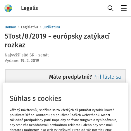
Legalis
Menu
Domov
Legislatíva
Judikatúra
5Tost/8/2019 - európsky zatýkací
rozkaz
Najvyšší súd SR - senát
Vydané
:
19. 2. 2019
Máte predplatné?
Prihláste sa
Súhlas s cookies
Ups, zatiaľ ste si prečítali len
Vážený návštevník, snažíme sa zo všetkých síl prinášať vysokú úroveň
používateľského komfortu pri používaní našich webstránok. Medzi
začiatok...
základné predpoklady patrí napr. aby správne fungovalo vyhľadávanie,
aby sme vás neobťažovali nevhodnou reklamou alebo aby sme mali
dostatok podnetov, ako web vylepšovať. Preto od Vás potrebujeme