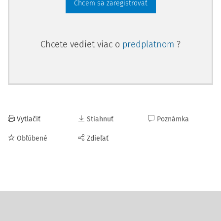
Chcem sa zaregistrovať
Chcete vedieť viac o
predplatnom
?
Vytlačiť
Stiahnuť
Poznámka
Obľúbené
Zdieľať