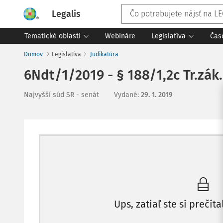
Legalis
Tematické oblasti
Webináre
Legislatíva
Čas
Domov
Legislatíva
Judikatúra
6Ndt/1/2019 - § 188/1,2c Tr.zák.
Najvyšší súd SR - senát
Vydané
:
29. 1. 2019
Ups, zatiaľ ste si prečíta