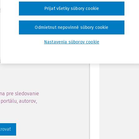
Zdieľať
Prijať všetky súbory cookie
je dostupný predplatiteľom
Poznámka
Odmietnut nepovinné súbory cookie
ahu a získajte prístup na 10
Nastavenia súborov cookie
 zaregistrovať.
 aj k vybranému obsahu:
na pre sledovanie
portálu, autorov,
trovať