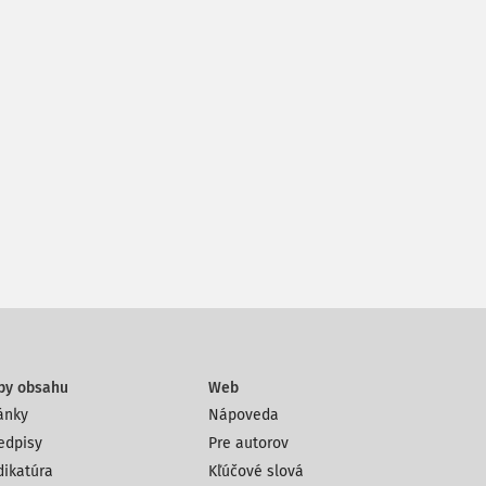
py obsahu
Web
ánky
Nápoveda
edpisy
Pre autorov
dikatúra
Kľúčové slová