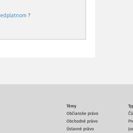
redplatnom
?
Témy
Ty
Občianske právo
Čl
Obchodné právo
Pr
Ústavné právo
Ju