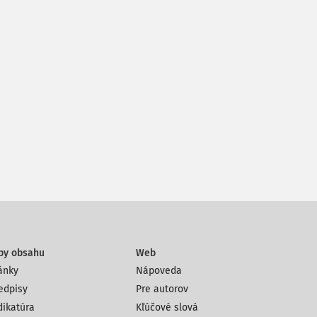
py obsahu
Web
ánky
Nápoveda
edpisy
Pre autorov
dikatúra
Kľúčové slová