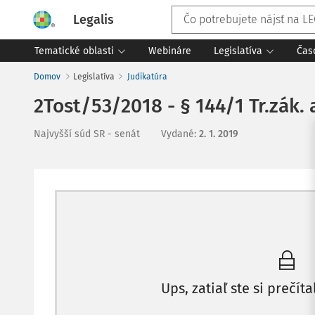
Legalis
Tematické oblasti
Webináre
Legislatíva
Čas
Domov
Legislatíva
Judikatúra
2Tost/53/2018 - § 144/1 Tr.zák. 
Najvyšší súd SR - senát
Vydané
:
2. 1. 2019
Ups, zatiaľ ste si prečíta