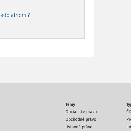
redplatnom
?
Témy
Ty
Občianske právo
Čl
Obchodné právo
Pr
Ústavné právo
Ju