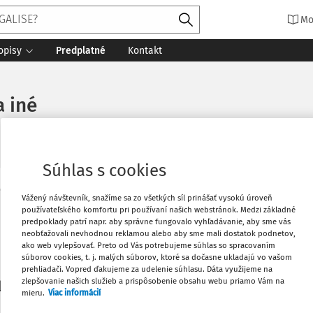
Mo
opisy
Predplatné
Kontakt
a iné
Súhlas s cookies
Vytlačiť
Vážený návštevník, snažíme sa zo všetkých síl prinášať vysokú úroveň
Máte predplatné?
Prihláste sa
používateľského komfortu pri používaní našich webstránok. Medzi základné
predpoklady patrí napr. aby správne fungovalo vyhľadávanie, aby sme vás
neobťažovali nevhodnou reklamou alebo aby sme mali dostatok podnetov,
Obľúbené
ako web vylepšovať. Preto od Vás potrebujeme súhlas so spracovaním
súborov cookies, t. j. malých súborov, ktoré sa dočasne ukladajú vo vašom
prehliadači. Vopred ďakujeme za udelenie súhlasu. Dáta využijeme na
Stiahnuť
zlepšovanie našich služieb a prispôsobenie obsahu webu priamo Vám na
li len začiatok...
mieru.
Viac informácií