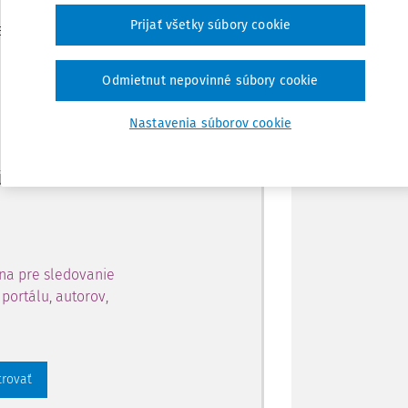
Zdieľať
Prijať všetky súbory cookie
je dostupný predplatiteľom
Poznámka
Odmietnut nepovinné súbory cookie
ahu a získajte prístup na 10
Nastavenia súborov cookie
 zaregistrovať.
 aj k vybranému obsahu:
na pre sledovanie
portálu, autorov,
trovať