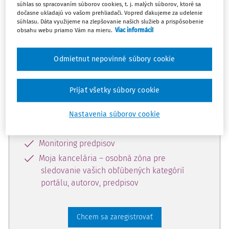
súhlas so spracovaním súborov cookies, t. j. malých súborov, ktoré sa
dostupný predplatiteľom portálu.
dočasne ukladajú vo vašom prehliadači. Vopred ďakujeme za udelenie
súhlasu. Dáta využijeme na zlepšovanie našich služieb a prispôsobenie
obsahu webu priamo Vám na mieru.
Viac informácií
Odomknite si prístup k odbornému
obsahu a získajte prístup na 10 dní
Odmietnut nepovinné súbory cookie
zdarma, stačí sa len zaregistrovať.
Prijať všetky súbory cookie
Vďaka registrácii získate prístup aj k
vybranému obsahu:
Nastavenia súborov cookie
Odborné články z časopisov
Monitoring predpisov
Moja kancelária – osobná zóna pre
sledovanie vašich obľúbených kategórií
portálu, autorov, predpisov
Chcem sa zaregistrovať