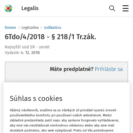
Legalis
Menu
Domov
Legislatíva
Judikatúra
6Tdo/4/2018 - § 218/1 Tr.zák.
Najvyšší súd SR - senát
Vydané
:
4. 12. 2018
Máte predplatné?
Prihláste sa
Súhlas s cookies
Ups, zatiaľ ste si prečítali len
začiatok...
Vážený návštevník, snažíme sa zo všetkých síl prinášať vysokú úroveň
používateľského komfortu pri používaní našich webstránok. Medzi
základné predpoklady patrí napr. aby správne fungovalo vyhľadávanie,
aby sme vás neobťažovali nevhodnou reklamou alebo aby sme mali
Celý odborný obsah z tejto oblasti je
dostatok podnetov, ako web vylepšovať. Preto od Vás potrebujeme