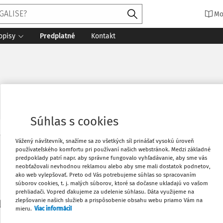
Mo
opisy
Predplatné
Kontakt
Súhlas s cookies
Vytlačiť
Vážený návštevník, snažíme sa zo všetkých síl prinášať vysokú úroveň
Máte predplatné?
Prihláste sa
používateľského komfortu pri používaní našich webstránok. Medzi základné
predpoklady patrí napr. aby správne fungovalo vyhľadávanie, aby sme vás
neobťažovali nevhodnou reklamou alebo aby sme mali dostatok podnetov,
Obľúbené
ako web vylepšovať. Preto od Vás potrebujeme súhlas so spracovaním
súborov cookies, t. j. malých súborov, ktoré sa dočasne ukladajú vo vašom
prehliadači. Vopred ďakujeme za udelenie súhlasu. Dáta využijeme na
Stiahnuť
zlepšovanie našich služieb a prispôsobenie obsahu webu priamo Vám na
li len začiatok...
mieru.
Viac informácií