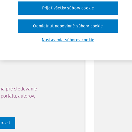
Zdieľať
Prijať všetky súbory cookie
je dostupný predplatiteľom
Poznámka
Odmietnut nepovinné súbory cookie
ahu a získajte prístup na 10
Nastavenia súborov cookie
 zaregistrovať.
 aj k vybranému obsahu:
na pre sledovanie
portálu, autorov,
trovať