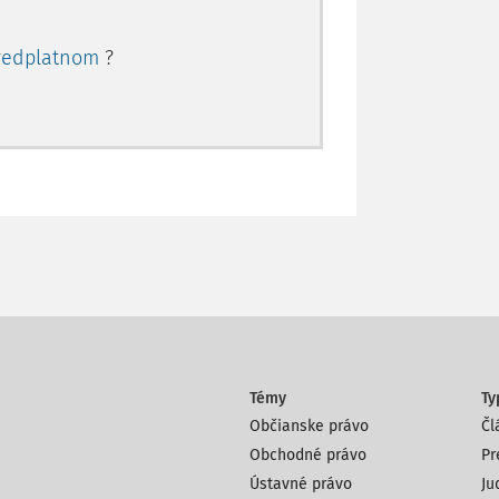
redplatnom
?
Témy
Ty
Občianske právo
Čl
Obchodné právo
Pr
Ústavné právo
Ju