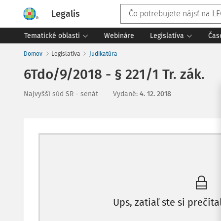
Legalis
Tematické oblasti
Webináre
Legislatíva
Čas
Domov
Legislatíva
Judikatúra
6Tdo/9/2018 - § 221/1 Tr. zák.
Najvyšší súd SR - senát
Vydané
:
4. 12. 2018
Ups, zatiaľ ste si prečíta