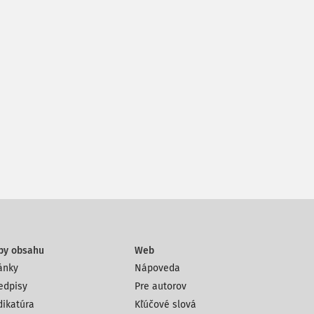
py obsahu
Web
ánky
Nápoveda
edpisy
Pre autorov
dikatúra
Kľúčové slová