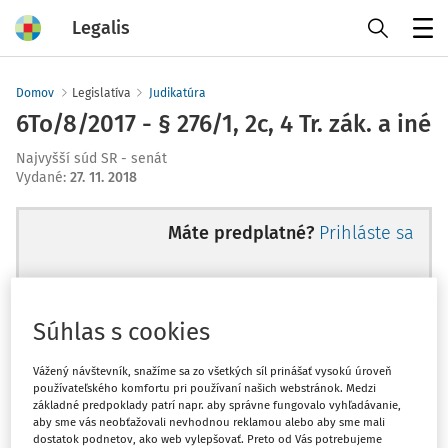
Legalis
Menu
Domov
Legislatíva
Judikatúra
6To/8/2017 - § 276/1, 2c, 4 Tr. zák. a iné
Najvyšší súd SR - senát
Vydané
:
27. 11. 2018
Máte predplatné?
Prihláste sa
Súhlas s cookies
Ups, zatiaľ ste si prečítali len
začiatok...
Vážený návštevník, snažíme sa zo všetkých síl prinášať vysokú úroveň
používateľského komfortu pri používaní našich webstránok. Medzi
základné predpoklady patrí napr. aby správne fungovalo vyhľadávanie,
aby sme vás neobťažovali nevhodnou reklamou alebo aby sme mali
Celý odborný obsah z tejto oblasti je
dostatok podnetov, ako web vylepšovať. Preto od Vás potrebujeme