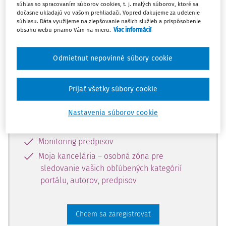
súhlas so spracovaním súborov cookies, t. j. malých súborov, ktoré sa
dostupný predplatiteľom portálu.
dočasne ukladajú vo vašom prehliadači. Vopred ďakujeme za udelenie
súhlasu. Dáta využijeme na zlepšovanie našich služieb a prispôsobenie
obsahu webu priamo Vám na mieru.
Viac informácií
Odomknite si prístup k odbornému
obsahu a získajte prístup na 10 dní
Odmietnut nepovinné súbory cookie
zdarma, stačí sa len zaregistrovať.
Prijať všetky súbory cookie
Vďaka registrácii získate prístup aj k
vybranému obsahu:
Nastavenia súborov cookie
Odborné články z časopisov
Monitoring predpisov
Moja kancelária – osobná zóna pre
sledovanie vašich obľúbených kategórií
portálu, autorov, predpisov
Chcem sa zaregistrovať