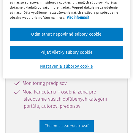
súhlas so spracovaním súborov cookies, t. j. malých súborov, ktoré sa
dostupný predplatiteľom portálu.
dočasne ukladajú vo vašom prehliadači. Vopred ďakujeme za udelenie
súhlasu. Dáta využijeme na zlepšovanie našich služieb a prispôsobenie
obsahu webu priamo Vám na mieru.
Viac informácií
Odomknite si prístup k odbornému
obsahu a získajte prístup na 10 dní
Odmietnut nepovinné súbory cookie
zdarma, stačí sa len zaregistrovať.
Prijať všetky súbory cookie
Vďaka registrácii získate prístup aj k
vybranému obsahu:
Nastavenia súborov cookie
Odborné články z časopisov
Monitoring predpisov
Moja kancelária – osobná zóna pre
sledovanie vašich obľúbených kategórií
portálu, autorov, predpisov
Chcem sa zaregistrovať