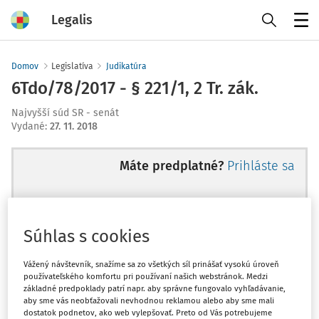
Legalis
Menu
Domov
Legislatíva
Judikatúra
6Tdo/78/2017 - § 221/1, 2 Tr. zák.
Najvyšší súd SR - senát
Vydané
:
27. 11. 2018
Máte predplatné?
Prihláste sa
Súhlas s cookies
Ups, zatiaľ ste si prečítali len
začiatok...
Vážený návštevník, snažíme sa zo všetkých síl prinášať vysokú úroveň
používateľského komfortu pri používaní našich webstránok. Medzi
základné predpoklady patrí napr. aby správne fungovalo vyhľadávanie,
aby sme vás neobťažovali nevhodnou reklamou alebo aby sme mali
Celý odborný obsah z tejto oblasti je
dostatok podnetov, ako web vylepšovať. Preto od Vás potrebujeme