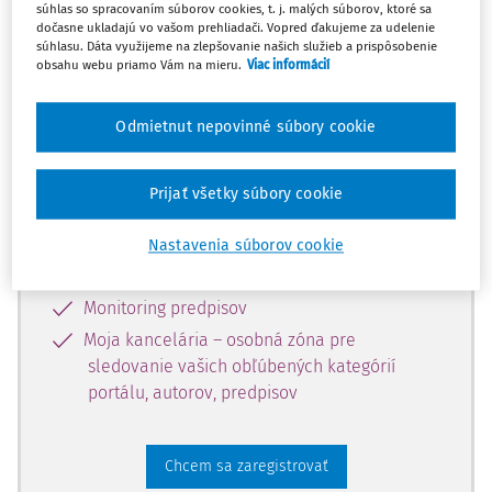
súhlas so spracovaním súborov cookies, t. j. malých súborov, ktoré sa
dostupný predplatiteľom portálu.
dočasne ukladajú vo vašom prehliadači. Vopred ďakujeme za udelenie
súhlasu. Dáta využijeme na zlepšovanie našich služieb a prispôsobenie
obsahu webu priamo Vám na mieru.
Viac informácií
Odomknite si prístup k odbornému
obsahu a získajte prístup na 10 dní
Odmietnut nepovinné súbory cookie
zdarma, stačí sa len zaregistrovať.
Prijať všetky súbory cookie
Vďaka registrácii získate prístup aj k
vybranému obsahu:
Nastavenia súborov cookie
Odborné články z časopisov
Monitoring predpisov
Moja kancelária – osobná zóna pre
sledovanie vašich obľúbených kategórií
portálu, autorov, predpisov
Chcem sa zaregistrovať