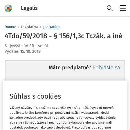
Legalis
Menu
Domov
Legislatíva
Judikatúra
4Tdo/59/2018 - § 156/1,3c Tr.zák. a iné
Najvyšší súd SR - senát
Vydané
:
15. 10. 2018
Máte predplatné?
Prihláste sa
Súhlas s cookies
Ups, zatiaľ ste si prečítali len
začiatok...
Vážený návštevník, snažíme sa zo všetkých síl prinášať vysokú úroveň
používateľského komfortu pri používaní našich webstránok. Medzi
základné predpoklady patrí napr. aby správne fungovalo vyhľadávanie,
aby sme vás neobťažovali nevhodnou reklamou alebo aby sme mali
Celý odborný obsah z tejto oblasti je
dostatok podnetov, ako web vylepšovať. Preto od Vás potrebujeme