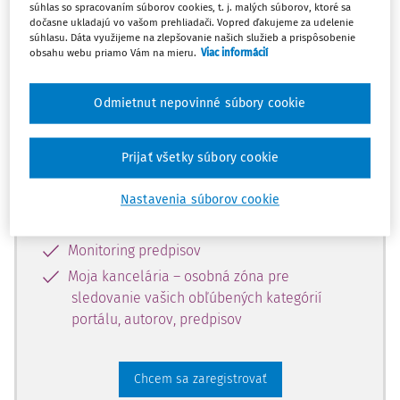
súhlas so spracovaním súborov cookies, t. j. malých súborov, ktoré sa
dostupný predplatiteľom portálu.
dočasne ukladajú vo vašom prehliadači. Vopred ďakujeme za udelenie
súhlasu. Dáta využijeme na zlepšovanie našich služieb a prispôsobenie
obsahu webu priamo Vám na mieru.
Viac informácií
Odomknite si prístup k odbornému
obsahu a získajte prístup na 10 dní
Odmietnut nepovinné súbory cookie
zdarma, stačí sa len zaregistrovať.
Prijať všetky súbory cookie
Vďaka registrácii získate prístup aj k
vybranému obsahu:
Nastavenia súborov cookie
Odborné články z časopisov
Monitoring predpisov
Moja kancelária – osobná zóna pre
sledovanie vašich obľúbených kategórií
portálu, autorov, predpisov
Chcem sa zaregistrovať