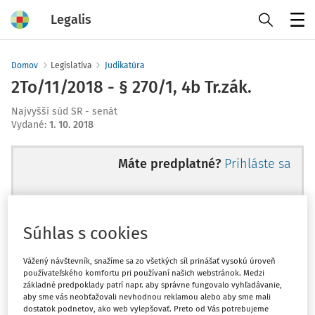
Legalis
Menu
Domov
Legislatíva
Judikatúra
2To/11/2018 - § 270/1, 4b Tr.zák.
Najvyšší súd SR - senát
Vydané
:
1. 10. 2018
Máte predplatné?
Prihláste sa
Súhlas s cookies
Ups, zatiaľ ste si prečítali len
začiatok...
Vážený návštevník, snažíme sa zo všetkých síl prinášať vysokú úroveň
používateľského komfortu pri používaní našich webstránok. Medzi
základné predpoklady patrí napr. aby správne fungovalo vyhľadávanie,
aby sme vás neobťažovali nevhodnou reklamou alebo aby sme mali
Celý odborný obsah z tejto oblasti je
dostatok podnetov, ako web vylepšovať. Preto od Vás potrebujeme