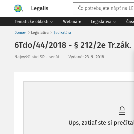
Legalis
Tematické oblasti
Webináre
Legislatíva
Čas
Domov
Legislatíva
Judikatúra
6Tdo/44/2018 - § 212/2e Tr.zák. 
Najvyšší súd SR - senát
Vydané
:
23. 9. 2018
Ups, zatiaľ ste si prečíta