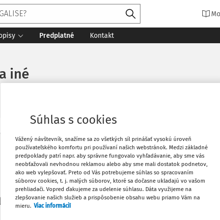
Mo
opisy
Predplatné
Kontakt
a iné
Súhlas s cookies
Vytlačiť
Vážený návštevník, snažíme sa zo všetkých síl prinášať vysokú úroveň
Máte predplatné?
Prihláste sa
používateľského komfortu pri používaní našich webstránok. Medzi základné
predpoklady patrí napr. aby správne fungovalo vyhľadávanie, aby sme vás
neobťažovali nevhodnou reklamou alebo aby sme mali dostatok podnetov,
Obľúbené
ako web vylepšovať. Preto od Vás potrebujeme súhlas so spracovaním
súborov cookies, t. j. malých súborov, ktoré sa dočasne ukladajú vo vašom
prehliadači. Vopred ďakujeme za udelenie súhlasu. Dáta využijeme na
Stiahnuť
zlepšovanie našich služieb a prispôsobenie obsahu webu priamo Vám na
li len začiatok...
mieru.
Viac informácií