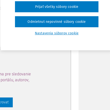
Zdieľať
Prijať všetky súbory cookie
je dostupný predplatiteľom
Poznámka
Odmietnut nepovinné súbory cookie
ahu a získajte prístup na 10
Nastavenia súborov cookie
 zaregistrovať.
 aj k vybranému obsahu:
na pre sledovanie
portálu, autorov,
trovať