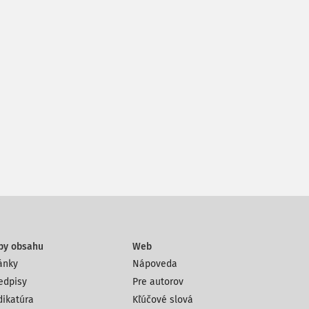
py obsahu
Web
ánky
Nápoveda
edpisy
Pre autorov
dikatúra
Kľúčové slová