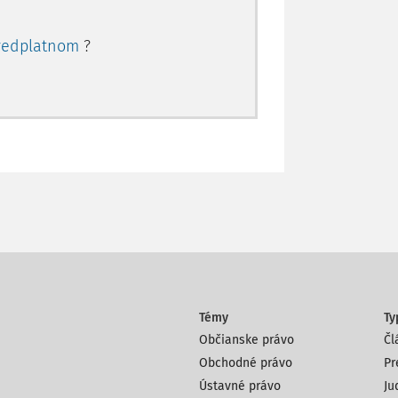
redplatnom
?
Témy
Ty
Občianske právo
Čl
Obchodné právo
Pr
Ústavné právo
Ju