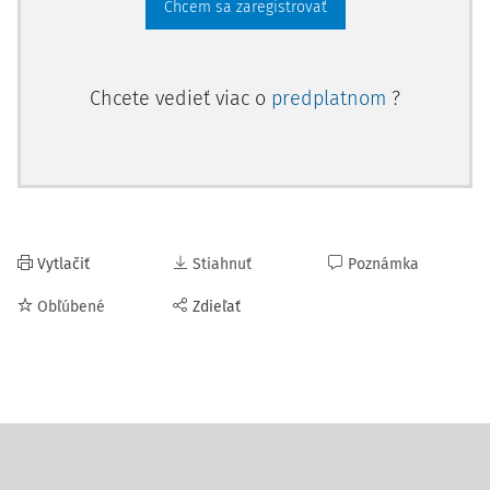
Chcem sa zaregistrovať
Chcete vedieť viac o
predplatnom
?
Vytlačiť
Stiahnuť
Poznámka
Obľúbené
Zdieľať