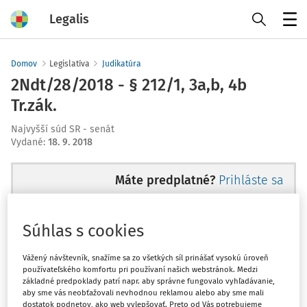
Legalis
Menu
Domov
Legislatíva
Judikatúra
2Ndt/28/2018 - § 212/1, 3a,b, 4b
Tr.zák.
Najvyšší súd SR - senát
Vydané
:
18. 9. 2018
Máte predplatné?
Prihláste sa
Súhlas s cookies
Ups, zatiaľ ste si prečítali len
Vážený návštevník, snažíme sa zo všetkých síl prinášať vysokú úroveň
používateľského komfortu pri používaní našich webstránok. Medzi
začiatok...
základné predpoklady patrí napr. aby správne fungovalo vyhľadávanie,
aby sme vás neobťažovali nevhodnou reklamou alebo aby sme mali
dostatok podnetov, ako web vylepšovať. Preto od Vás potrebujeme