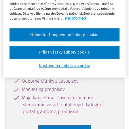
súhlas so spracovaním súborov cookies, t. j. malých súborov, ktoré sa
Celý odborný obsah z tejto oblasti je
dočasne ukladajú vo vašom prehliadači. Vopred ďakujeme za udelenie
súhlasu. Dáta využijeme na zlepšovanie našich služieb a prispôsobenie
dostupný predplatiteľom portálu.
obsahu webu priamo Vám na mieru.
Viac informácií
Odomknite si prístup k odbornému
Odmietnut nepovinné súbory cookie
obsahu a získajte prístup na 10 dní
zdarma, stačí sa len zaregistrovať.
Prijať všetky súbory cookie
Vďaka registrácii získate prístup aj k
Nastavenia súborov cookie
vybranému obsahu:
Odborné články z časopisov
Monitoring predpisov
Moja kancelária – osobná zóna pre
sledovanie vašich obľúbených kategórií
portálu, autorov, predpisov