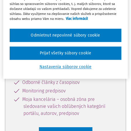
súhlas so spracovaním súborov cookies, t. j. malých súborov, ktoré sa
Celý odborný obsah z tejto oblasti je
dočasne ukladajú vo vašom prehliadači. Vopred ďakujeme za udelenie
súhlasu. Dáta využijeme na zlepšovanie našich služieb a prispôsobenie
dostupný predplatiteľom portálu.
obsahu webu priamo Vám na mieru.
Viac informácií
Odomknite si prístup k odbornému
Odmietnut nepovinné súbory cookie
obsahu a získajte prístup na 10 dní
zdarma, stačí sa len zaregistrovať.
Prijať všetky súbory cookie
Vďaka registrácii získate prístup aj k
Nastavenia súborov cookie
vybranému obsahu:
Odborné články z časopisov
Monitoring predpisov
Moja kancelária – osobná zóna pre
sledovanie vašich obľúbených kategórií
portálu, autorov, predpisov