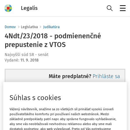
Legalis
Menu
Domov
Legislatíva
Judikatúra
4Ndt/23/2018 - podmienenčné
prepustenie z VTOS
Najvyšší súd SR - senát
Vydané
:
11. 9. 2018
Máte predplatné?
Prihláste sa
Súhlas s cookies
Ups, zatiaľ ste si prečítali len
Vážený návštevník, snažíme sa zo všetkých síl prinášať vysokú úroveň
používateľského komfortu pri používaní našich webstránok. Medzi
začiatok...
základné predpoklady patrí napr. aby správne fungovalo vyhľadávanie,
aby sme vás neobťažovali nevhodnou reklamou alebo aby sme mali
dostatok podnetov, ako web vylepšovať. Preto od Vás potrebujeme