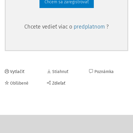
Chcem sa zaregistrovať
Chcete vedieť viac o
predplatnom
?
Vytlačiť
Stiahnuť
Poznámka
Obľúbené
Zdieľať