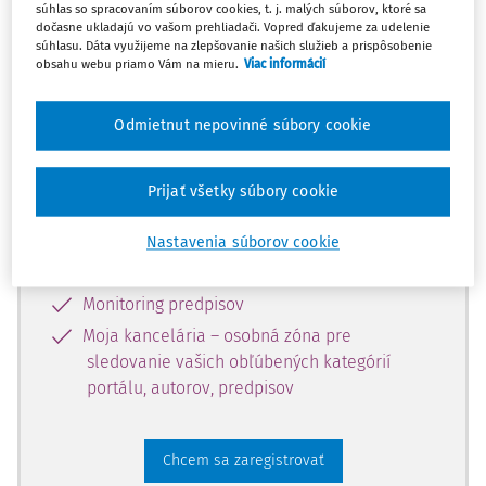
súhlas so spracovaním súborov cookies, t. j. malých súborov, ktoré sa
dostupný predplatiteľom portálu.
dočasne ukladajú vo vašom prehliadači. Vopred ďakujeme za udelenie
súhlasu. Dáta využijeme na zlepšovanie našich služieb a prispôsobenie
obsahu webu priamo Vám na mieru.
Viac informácií
Odomknite si prístup k odbornému
obsahu a získajte prístup na 10 dní
Odmietnut nepovinné súbory cookie
zdarma, stačí sa len zaregistrovať.
Prijať všetky súbory cookie
Vďaka registrácii získate prístup aj k
vybranému obsahu:
Nastavenia súborov cookie
Odborné články z časopisov
Monitoring predpisov
Moja kancelária – osobná zóna pre
sledovanie vašich obľúbených kategórií
portálu, autorov, predpisov
Chcem sa zaregistrovať