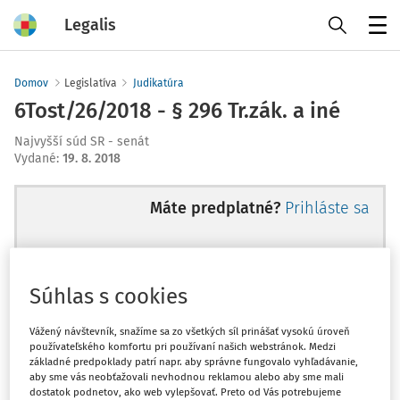
Legalis
Menu
Domov
Legislatíva
Judikatúra
6Tost/26/2018 - § 296 Tr.zák. a iné
Najvyšší súd SR - senát
Vydané
:
19. 8. 2018
Máte predplatné?
Prihláste sa
Súhlas s cookies
Ups, zatiaľ ste si prečítali len
začiatok...
Vážený návštevník, snažíme sa zo všetkých síl prinášať vysokú úroveň
používateľského komfortu pri používaní našich webstránok. Medzi
základné predpoklady patrí napr. aby správne fungovalo vyhľadávanie,
aby sme vás neobťažovali nevhodnou reklamou alebo aby sme mali
Celý odborný obsah z tejto oblasti je
dostatok podnetov, ako web vylepšovať. Preto od Vás potrebujeme