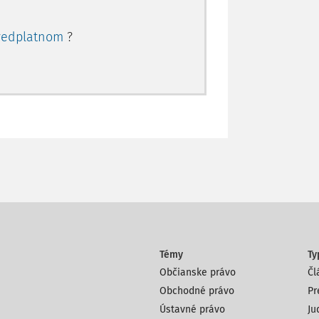
redplatnom
?
Témy
Ty
Občianske právo
Čl
Obchodné právo
Pr
Ústavné právo
Ju