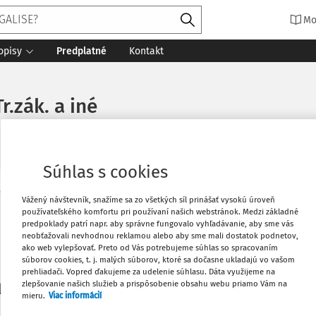
Mo
opisy
Predplatné
Kontakt
r.zák. a iné
Súhlas s cookies
Vytlačiť
Vážený návštevník, snažíme sa zo všetkých síl prinášať vysokú úroveň
Máte predplatné?
Prihláste sa
používateľského komfortu pri používaní našich webstránok. Medzi základné
predpoklady patrí napr. aby správne fungovalo vyhľadávanie, aby sme vás
neobťažovali nevhodnou reklamou alebo aby sme mali dostatok podnetov,
Obľúbené
ako web vylepšovať. Preto od Vás potrebujeme súhlas so spracovaním
súborov cookies, t. j. malých súborov, ktoré sa dočasne ukladajú vo vašom
prehliadači. Vopred ďakujeme za udelenie súhlasu. Dáta využijeme na
Stiahnuť
zlepšovanie našich služieb a prispôsobenie obsahu webu priamo Vám na
li len začiatok...
mieru.
Viac informácií