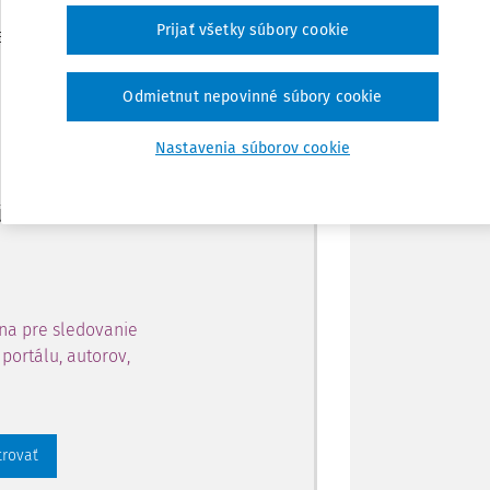
Zdieľať
Prijať všetky súbory cookie
je dostupný predplatiteľom
Poznámka
Odmietnut nepovinné súbory cookie
ahu a získajte prístup na 10
Nastavenia súborov cookie
 zaregistrovať.
 aj k vybranému obsahu:
na pre sledovanie
portálu, autorov,
trovať