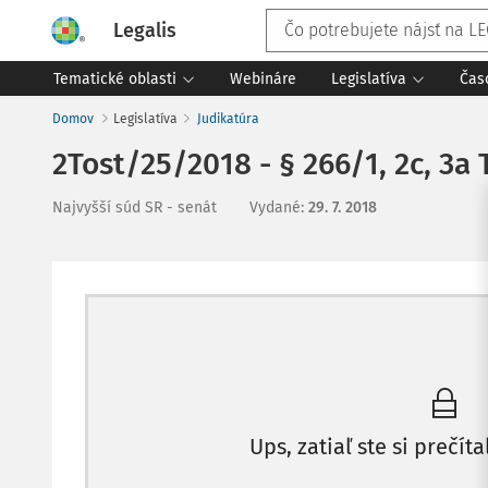
Legalis
Tematické oblasti
Webináre
Legislatíva
Čas
Domov
Legislatíva
Judikatúra
2Tost/25/2018 - § 266/1, 2c, 3a T
Najvyšší súd SR - senát
Vydané
:
29. 7. 2018
Ups, zatiaľ ste si prečíta