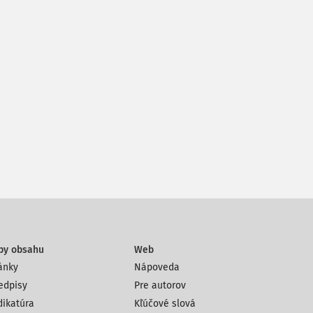
py obsahu
Web
ánky
Nápoveda
edpisy
Pre autorov
dikatúra
Kľúčové slová