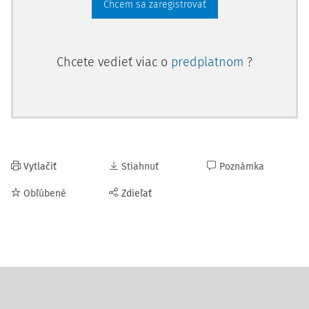
Chcem sa zaregistrovať
Chcete vedieť viac o
predplatnom
?
Vytlačiť
Stiahnuť
Poznámka
Obľúbené
Zdieľať