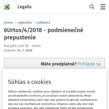
Legalis
Menu
Domov
Legislatíva
Judikatúra
6Urtos/4/2018 - podmienečné
prepustenie
Najvyšší súd SR - senát
Vydané
:
24. 7. 2018
Máte predplatné?
Prihláste sa
Súhlas s cookies
Ups, zatiaľ ste si prečítali len
Vážený návštevník, snažíme sa zo všetkých síl prinášať vysokú úroveň
používateľského komfortu pri používaní našich webstránok. Medzi
začiatok...
základné predpoklady patrí napr. aby správne fungovalo vyhľadávanie,
aby sme vás neobťažovali nevhodnou reklamou alebo aby sme mali
dostatok podnetov, ako web vylepšovať. Preto od Vás potrebujeme