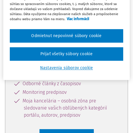
súhlas so spracovaním súborov cookies, t. j. malých súborov, ktoré sa
Celý odborný obsah z tejto oblasti je
dočasne ukladajú vo vašom prehliadači. Vopred ďakujeme za udelenie
súhlasu. Dáta využijeme na zlepšovanie našich služieb a prispôsobenie
dostupný predplatiteľom portálu.
obsahu webu priamo Vám na mieru.
Viac informácií
Odomknite si prístup k odbornému
Odmietnut nepovinné súbory cookie
obsahu a získajte prístup na 10 dní
zdarma, stačí sa len zaregistrovať.
Prijať všetky súbory cookie
Vďaka registrácii získate prístup aj k
Nastavenia súborov cookie
vybranému obsahu:
Odborné články z časopisov
Monitoring predpisov
Moja kancelária – osobná zóna pre
sledovanie vašich obľúbených kategórií
portálu, autorov, predpisov